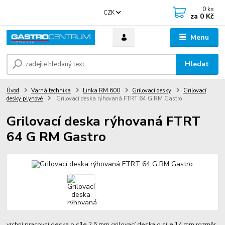
0
ks
CZK
za
0 Kč
Menu
Hledat
Úvod
Varná technika
Linka RM 600
Grilovací desky
Grilovací
desky plynové
Grilovací deska rýhovaná FTRT 64 G RM Gastro
Grilovací deska rýhovaná FTRT
64 G RM Gastro
vrchní pracovní deska o síle 2,5 mm grilovací deska o síle 14 mm rozměr