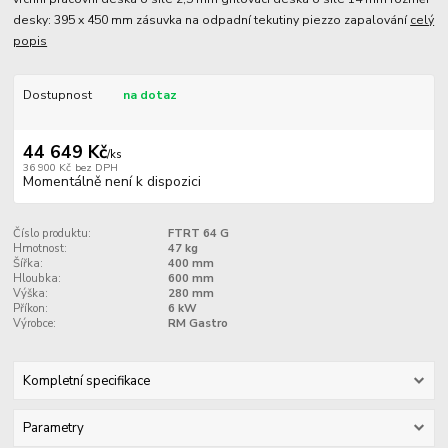
desky: 395 x 450 mm zásuvka na odpadní tekutiny piezzo zapalování
celý
popis
Dostupnost
na dotaz
44 649 Kč
/
ks
36 900 Kč
bez DPH
Momentálně není k dispozici
Číslo produktu:
FTRT 64 G
Hmotnost:
47 kg
Šířka:
400 mm
Hloubka:
600 mm
Výška:
280 mm
Příkon:
6 kW
Výrobce:
RM Gastro
Kompletní specifikace
Parametry