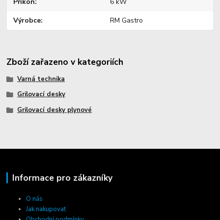
Příkon
6 kW
Výrobce
RM Gastro
Zboží zařazeno v kategoriích
Varná technika
Grilovací desky
Grilovací desky plynové
Informace pro zákazníky
O nás
Jak nakupovat
Obchodní podmínky