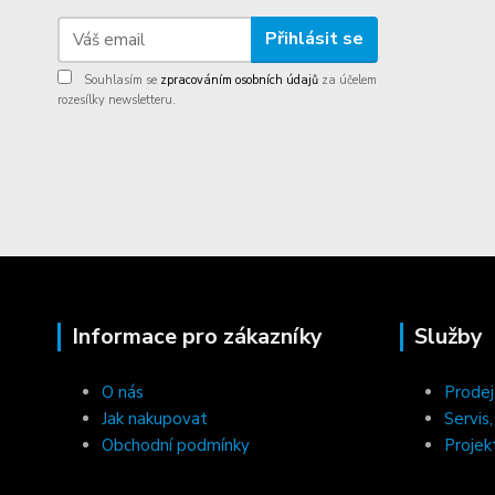
Přihlásit se
Souhlasím se
zpracováním osobních údajů
za účelem
rozesílky newsletteru.
Informace pro zákazníky
Služby
O nás
Prodej
Jak nakupovat
Servis
Obchodní podmínky
Projek