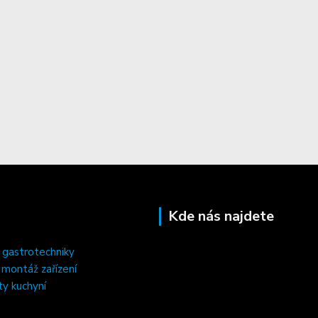
Kde nás najdete
 gastrotechniky
, montáž zařízení
ty kuchyní