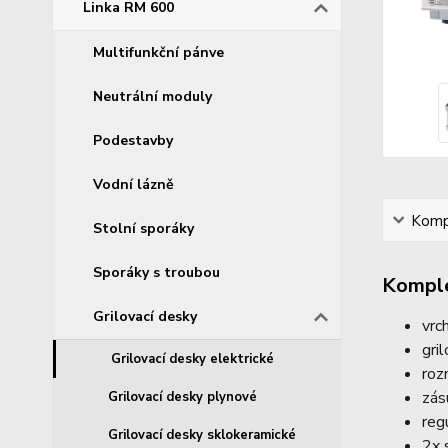
Linka RM 600
Multifunkční pánve
Neutrální moduly
Podestavby
Vodní lázně
Kompl
Stolní sporáky
Sporáky s troubou
Komple
Grilovací desky
vrc
gri
Grilovací desky elektrické
roz
zás
Grilovací desky plynové
reg
Grilovací desky sklokeramické
2x 