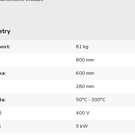
etry
ost
81 kg
800 mm
ka
600 mm
280 mm
ta
50°C - 300°C
í
400 V
9 kW