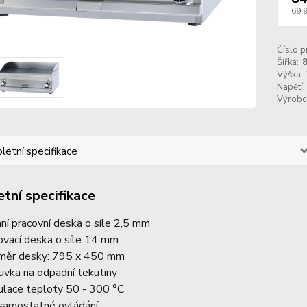
69 
Číslo p
Šířka:
Výška:
Napětí:
Výrobc
etní specifikace
tní specifikace
hní pracovní deska o síle 2,5 mm
lovací deska o síle 14 mm
měr desky: 795 x 450 mm
uvka na odpadní tekutiny
ulace teploty 50 - 300 °C
samostatné ovládání