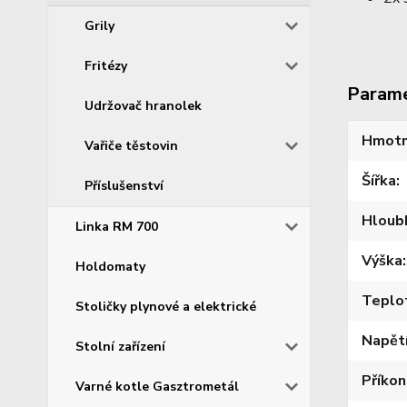
Grily
Fritézy
Param
Udržovač hranolek
Hmotn
Vařiče těstovin
Šířka
Příslušenství
Hloub
Linka RM 700
Výška
Holdomaty
Teplo
Stoličky plynové a elektrické
Napět
Stolní zařízení
Příkon
Varné kotle Gasztrometál