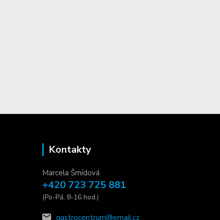
Kontakty
Marcela Šmídová
+420 723 725 881
(Po-Pá, 8-16 hod.)
gastrocentrum@email.cz