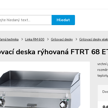
Hledat
arná technika
Linka RM 600
Grilovací desky
Grilovací desky elek
ovací deska rýhovaná FTRT 68 
vrchní
rozměr
teplot
Dos
84