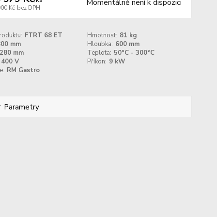
Momentálně není k dispozici
900 Kč
bez DPH
roduktu:
FTRT 68 ET
Hmotnost:
81 kg
800 mm
Hloubka:
600 mm
280 mm
Teplota:
50°C - 300°C
400 V
Příkon:
9 kW
e:
RM Gastro
Parametry