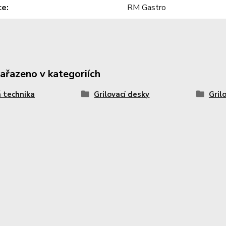
ce
RM Gastro
zařazeno v kategoriích
 technika
Grilovací desky
Gril