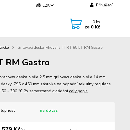
Přihlášení
CZK
0
ks
za
0 Kč
trické
Grilovací deska rýhovaná FTRT 68 ET RM Gastro
ET RM Gastro
 pracovní deska o síle 2,5 mm grilovací deska o síle 14 mm
 desky: 795 x 450 mm zásuvka na odpadní tekutiny regulace
y 50 - 300 °C 2x samostatné ovládání
celý popis
tupnost
na dotaz
 579 Kč
/
ks