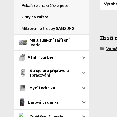
Výrob
Pekařské a cukrářské pece
Grily na kuřata
Mikrovlnné trouby SAMSUNG
Zboží 
Multifunkční zařízení
iVario
Varná
Stolní zařízení
Stroje pro přípravu a
zpracování
Mycí technika
Barová technika
Změkčovače vody