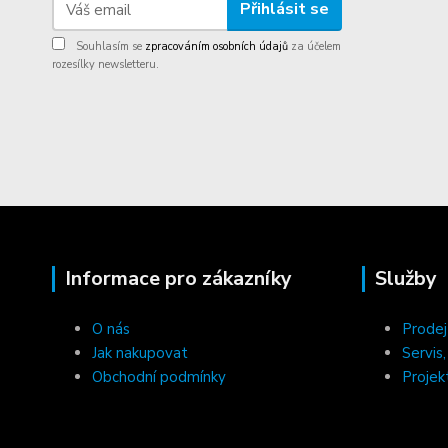
Přihlásit se
Souhlasím se
zpracováním osobních údajů
za účelem
rozesílky newsletteru.
Informace pro zákazníky
Služby
O nás
Prodej
Jak nakupovat
Servis
Obchodní podmínky
Projek