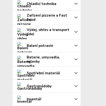
Chladicí technika
Zařízení pizzerie a Fast
Food
Výdej, ohřev a transport
jídel
Balení potravin
Baterie, umyvadla,
výlevky
Spotřební materiál
Gastronádoby
Inventář