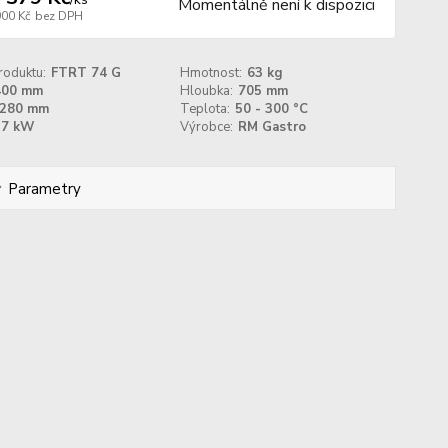
Momentálně není k dispozici
900 Kč
bez DPH
roduktu:
FTRT 74 G
Hmotnost:
63 kg
400 mm
Hloubka:
705 mm
280 mm
Teplota:
50 - 300 °C
7 kW
Výrobce:
RM Gastro
Parametry