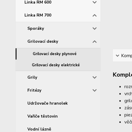
Linka RM 600
Linka RM 700
Sporáky
Grilovací desky
Grilovací desky plynové
Kompl
Grilovací desky elektrické
Komple
Grily
roz
Fritézy
vrc
gri
Udržovače hranolek
zás
pie
Vařiče těstovin
věč
Vodní lázně