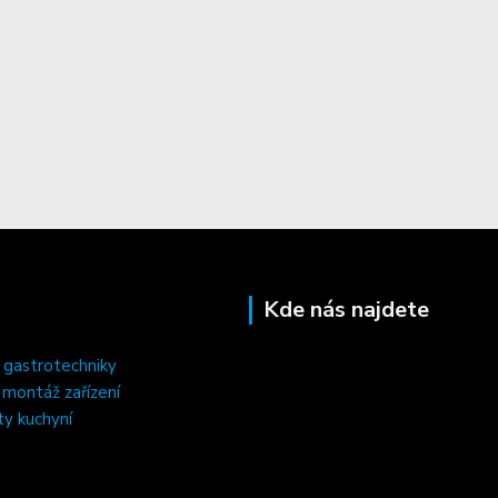
Kde nás najdete
 gastrotechniky
, montáž zařízení
ty kuchyní