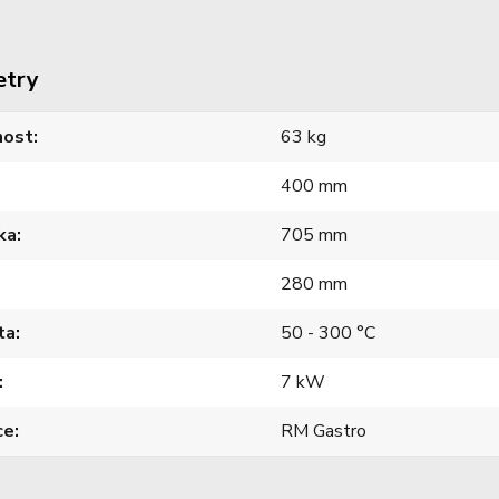
etry
ost
63 kg
400 mm
ka
705 mm
280 mm
ta
50 - 300 °C
7 kW
ce
RM Gastro