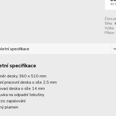
49 
Číslo p
Šířka:
Výška:
Příkon:
etní specifikace
tní specifikace
měr desky 360 x 510 mm
hní pracovní deska o síle 2,5 mm
lovací deska o síle 14 mm
uvka na odpadní tekutiny
zzo zapalování
ný plamen