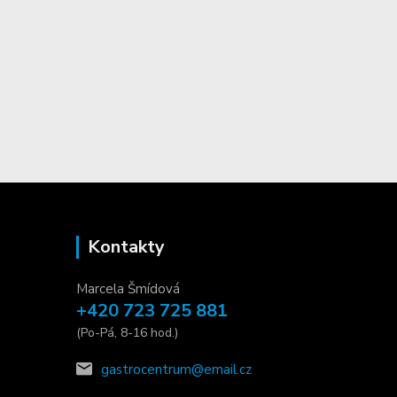
Kontakty
Marcela Šmídová
+420 723 725 881
(Po-Pá, 8-16 hod.)
gastrocentrum@email.cz