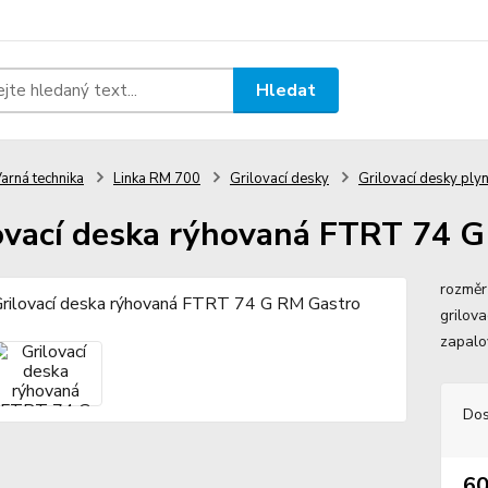
Hledat
arná technika
Linka RM 700
Grilovací desky
Grilovací desky pl
ovací deska rýhovaná FTRT 74 
rozměr
grilov
zapalo
Dos
60