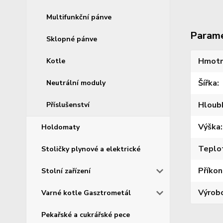
Multifunkční pánve
Param
Sklopné pánve
Hmotn
Kotle
Šířka
Neutrální moduly
Hloub
Příslušenství
Výška
Holdomaty
Teplo
Stoličky plynové a elektrické
Příkon
Stolní zařízení
Výrob
Varné kotle Gasztrometál
Pekařské a cukrářské pece