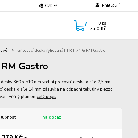
Přihlášení
CZK
0
ks
za
0 Kč
ynové
Grilovací deska rýhovaná FTRT 74 G RM Gastro
G RM Gastro
 desky 360 x 510 mm vrchní pracovní deska o síle 2,5 mm
ací deska o síle 14 mm zásuvka na odpadní tekutiny piezzo
vání věčný plamen
celý popis
tupnost
na dotaz
 379 Kč
/
ks