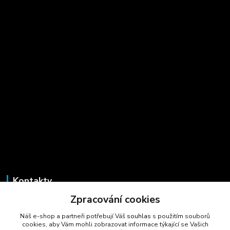
Kontakty
Zpracování cookies
Marcela Šmídová
+420 723 725 881
Náš e-shop a partneři potřebují Váš
souhlas
s použitím souborů
(Po-Pá, 8-16 hod.)
cookies, aby Vám mohli zobrazovat informace týkající se Vašich