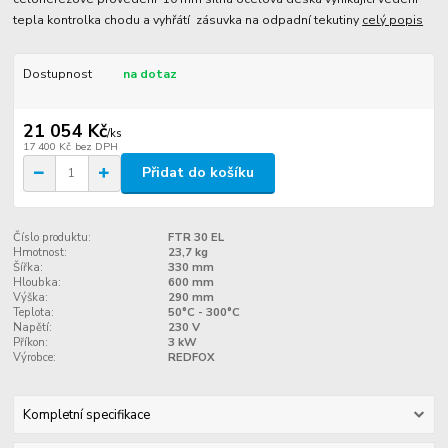
tepla kontrolka chodu a vyhřátí zásuvka na odpadní tekutiny
celý popis
Dostupnost
na dotaz
21 054 Kč
/
ks
17 400 Kč
bez DPH
Přidat do košíku
Číslo produktu:
FTR 30 EL
Hmotnost:
23,7 kg
Šířka:
330 mm
Hloubka:
600 mm
Výška:
290 mm
Teplota:
50°C - 300°C
Napětí:
230 V
Příkon:
3 kW
Výrobce:
REDFOX
Kompletní specifikace