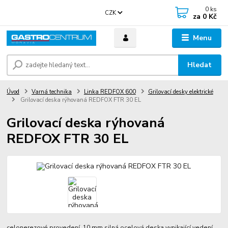
0
ks
CZK
za
0 Kč
Menu
Hledat
Úvod
Varná technika
Linka REDFOX 600
Grilovací desky elektrické
Grilovací deska rýhovaná REDFOX FTR 30 EL
Grilovací deska rýhovaná
REDFOX FTR 30 EL
celonerezové provedení 10 mm silná ocelová deska vynikající vedení