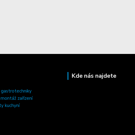
Kde nás najdete
 gastrotechniky
, montáž zařízení
ty kuchyní