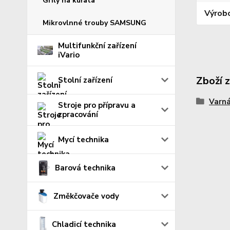
Grily na kuřata
Výrob
Mikrovlnné trouby SAMSUNG
Multifunkční zařízení
iVario
Zboží 
Stolní zařízení
Varná
Stroje pro přípravu a
zpracování
Mycí technika
Barová technika
Změkčovače vody
Chladicí technika