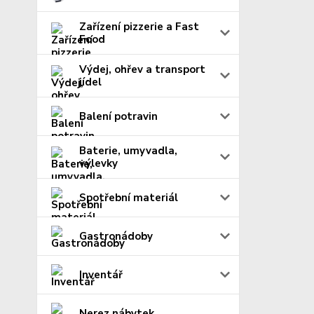
Zařízení pizzerie a Fast
Food
Výdej, ohřev a transport
jídel
Balení potravin
Baterie, umyvadla,
výlevky
Spotřební materiál
Gastronádoby
Inventář
Nerez nábytek