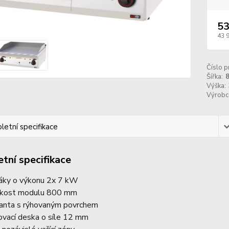
53
43 
Číslo p
Šířka:
Výška:
Výrobc
etní specifikace
tní specifikace
áky o výkonu 2x 7 kW
ikost modulu 800 mm
ianta s rýhovaným povrchem
lovací deska o síle 12 mm