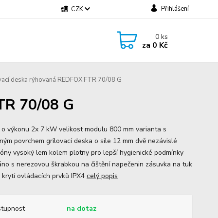
Přihlášení
CZK
0
ks
za
0 Kč
vací deska rýhovaná REDFOX FTR 70/08 G
TR 70/08 G
 o výkonu 2x 7 kW velikost modulu 800 mm varianta s
ným povrchem grilovací deska o síle 12 mm dvě nezávislé
 zóny vysoký lem kolem plotny pro lepší hygienické podmínky
no s nerezovou škrabkou na čištění napečenin zásuvka na tuk
 krytí ovládacích prvků IPX4
celý popis
tupnost
na dotaz