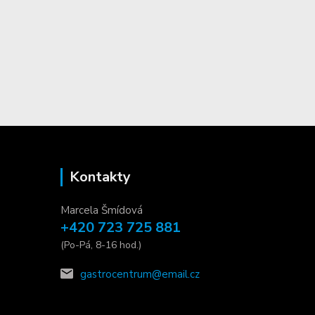
Kontakty
Marcela Šmídová
+420 723 725 881
(Po-Pá, 8-16 hod.)
gastrocentrum@email.cz