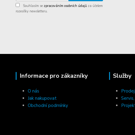
Souhlasím se
zpracováním osobních údajů
za účelem
rozesílky newsletteru.
Informace pro zákazníky
Služby
O nás
Prodej
Jak nakupovat
Servis
Obchodní podmínky
Projek