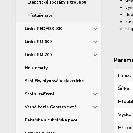
dvě
Elektrické sporáky s troubou
vys
dod
Příslušenství
zás
stu
Linka REDFOX 900
Linka RM 600
Linka RM 700
Param
Holdomaty
Hmotn
Stoličky plynové a elektrické
Šířka
Stolní zařízení
Hloub
Varné kotle Gasztrometál
Výška
Pekařské a cukrářské pece
Příkon