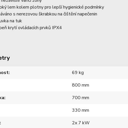
 nezávislé vařící zóny
oký lem kolem plotny pro lepší hygienické podmínky
áváno s nerezovou škrabkou na čištění napečenin
uvka na tuk
peň krytí ovládacích prvků IPX4
etry
ost
69 kg
800 mm
ka
700 mm
330 mm
2x 7 kW