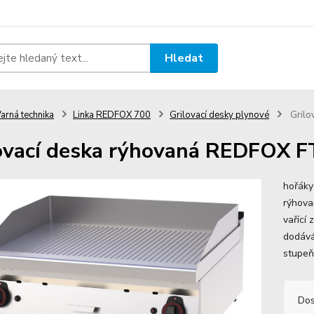
Hledat
arná technika
Linka REDFOX 700
Grilovací desky plynové
Grilo
ovací deska rýhovaná REDFOX F
hořáky
rýhova
vařící
dodává
stupeň
Dos