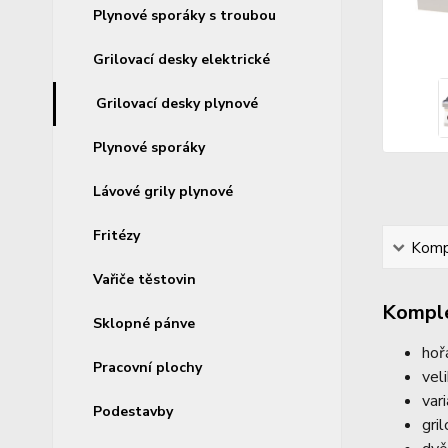
Plynové sporáky s troubou
Grilovací desky elektrické
Grilovací desky plynové
Plynové sporáky
Lávové grily plynové
Fritézy
Kompl
Vařiče těstovin
Komple
Sklopné pánve
hoř
Pracovní plochy
vel
var
Podestavby
gri