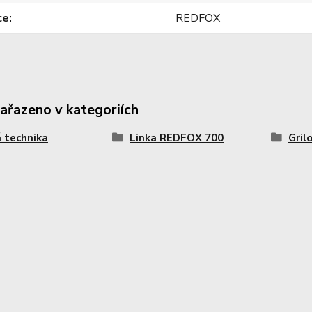
ce
REDFOX
zařazeno v kategoriích
 technika
Linka REDFOX 700
Gril