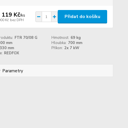
 119 Kč
/
ks
Přidat do košíku
900 Kč
bez DPH
roduktu:
FTR 70/08 G
Hmotnost:
69 kg
800 mm
Hloubka:
700 mm
330 mm
Příkon:
2x 7 kW
e:
REDFOX
Parametry