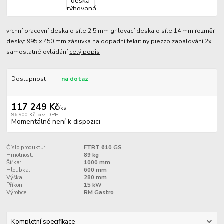
vrchní pracovní deska o síle 2,5 mm grilovací deska o síle 14 mm rozměr
desky: 995 x 450 mm zásuvka na odpadní tekutiny piezzo zapalování 2x
samostatné ovládání
celý popis
Dostupnost
na dotaz
117 249 Kč
/
ks
96 900 Kč
bez DPH
Momentálně není k dispozici
Číslo produktu:
FTRT 610 GS
Hmotnost:
89 kg
Šířka:
1000 mm
Hloubka:
600 mm
Výška:
280 mm
Příkon:
15 kW
Výrobce:
RM Gastro
Kompletní specifikace