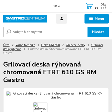
0
ks
CZK
za
0 Kč
Menu
Hledat
Úvod
Varná technika
Linka RM 600
Grilovací desky
Grilovací
desky plynové
Grilovací deska rýhovaná chromovaná FTRT 610 GS RM
Gastro
Grilovací deska rýhovaná
chromovaná FTRT 610 GS RM
Gastro