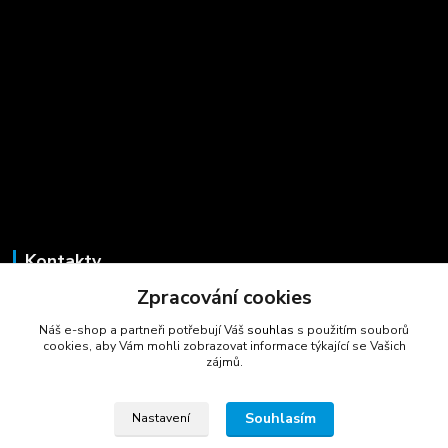
Kontakty
Zpracování cookies
Marcela Šmídová
+420 723 725 881
Náš e-shop a partneři potřebují Váš
souhlas
s použitím souborů
(Po-Pá, 8-16 hod.)
cookies, aby Vám mohli zobrazovat informace týkající se Vašich
zájmů.
gastrocentrum@email.cz
Souhlasím
Nastavení