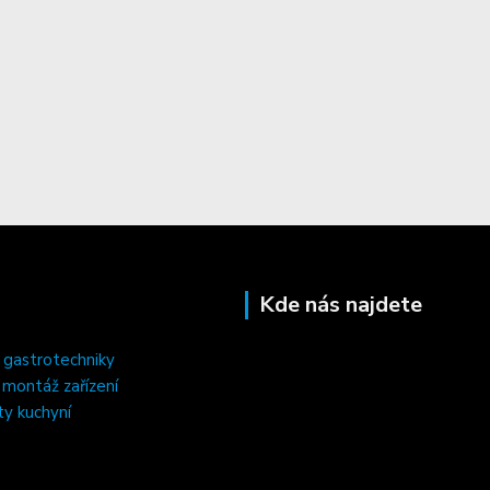
Kde nás najdete
 gastrotechniky
, montáž zařízení
ty kuchyní