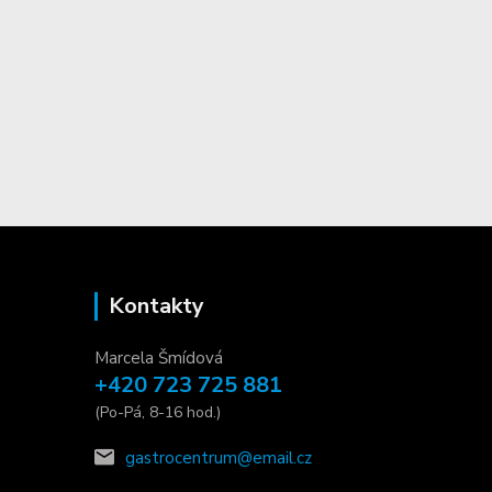
Kontakty
Marcela Šmídová
+420 723 725 881
(Po-Pá, 8-16 hod.)
gastrocentrum@email.cz