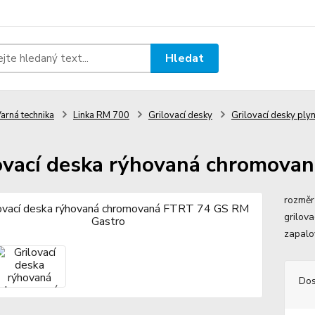
Hledat
arná technika
Linka RM 700
Grilovací desky
Grilovací desky pl
ovací deska rýhovaná chromova
rozměr
grilov
zapalo
Dos