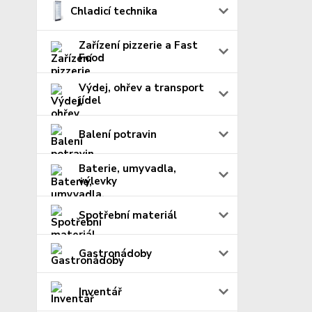
Chladicí technika
Zařízení pizzerie a Fast
Food
Výdej, ohřev a transport
jídel
Balení potravin
Baterie, umyvadla,
výlevky
Spotřební materiál
Gastronádoby
Inventář