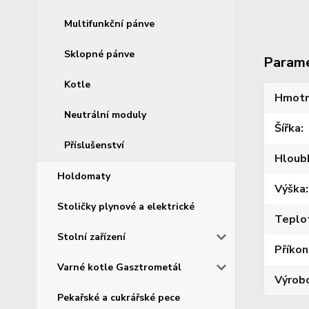
Multifunkční pánve
Sklopné pánve
Param
Kotle
Hmotn
Neutrální moduly
Šířka
Příslušenství
Hloub
Holdomaty
Výška
Stoličky plynové a elektrické
Teplo
Stolní zařízení
Příkon
Varné kotle Gasztrometál
Výrob
Pekařské a cukrářské pece