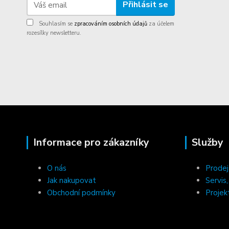
Přihlásit se
Souhlasím se
zpracováním osobních údajů
za účelem
rozesílky newsletteru.
Informace pro zákazníky
Služby
O nás
Prodej
Jak nakupovat
Servis
Obchodní podmínky
Projek