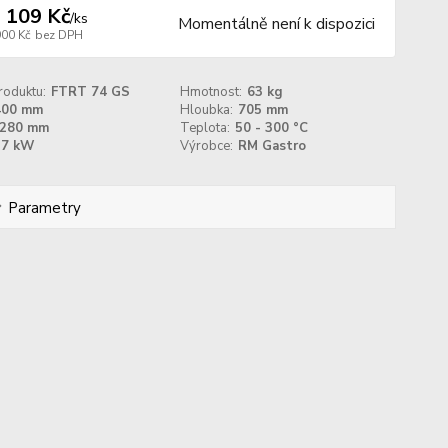
 109 Kč
/
ks
Momentálně není k dispozici
900 Kč
bez DPH
roduktu:
FTRT 74 GS
Hmotnost:
63 kg
400 mm
Hloubka:
705 mm
280 mm
Teplota:
50 - 300 °C
7 kW
Výrobce:
RM Gastro
Parametry