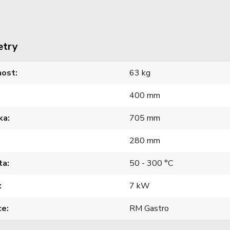
etry
ost
63 kg
400 mm
ka
705 mm
280 mm
ta
50 - 300 °C
7 kW
ce
RM Gastro