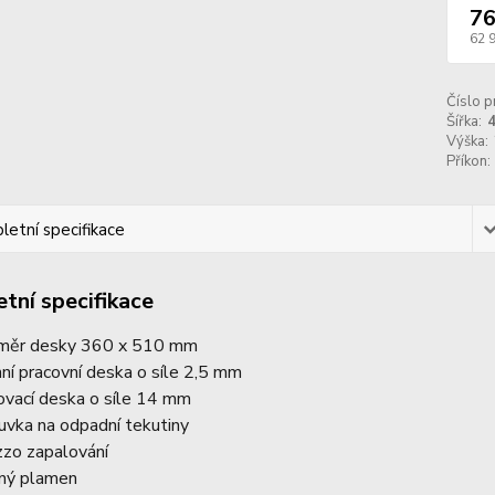
76
62 
Číslo p
Šířka:
Výška:
Příkon:
etní specifikace
tní specifikace
měr desky 360 x 510 mm
hní pracovní deska o síle 2,5 mm
lovací deska o síle 14 mm
uvka na odpadní tekutiny
zzo zapalování
ný plamen