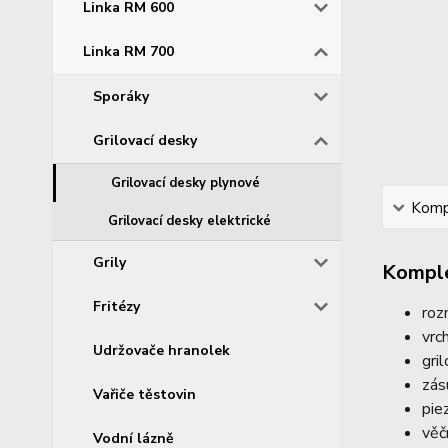
Linka RM 600
Linka RM 700
Sporáky
Grilovací desky
Grilovací desky plynové
Kompl
Grilovací desky elektrické
Grily
Komple
Fritézy
roz
vrc
Udržovače hranolek
gri
zás
Vařiče těstovin
pie
věč
Vodní lázně