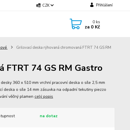
Přihlášení
CZK
0
ks
za
0 Kč
ynové
Grilovací deska rýhovaná chromovaná FTRT 74 GS RM
ná FTRT 74 GS RM Gastro
 desky 360 x 510 mm vrchní pracovní deska o síle 2,5 mm
ací deska o síle 14 mm zásuvka na odpadní tekutiny piezzo
vání věčný plamen
celý popis
tupnost
na dotaz