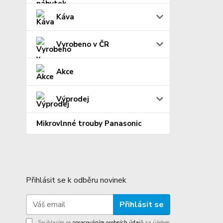
Káva
Vyrobeno v ČR
Akce
Výprodej
Mikrovlnné trouby Panasonic
Přihlásit se k odběru novinek
Přihlásit se
Souhlasím se
zpracováním osobních údajů
za účelem