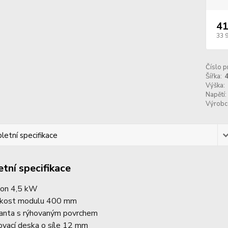
41
33 
Číslo p
Šířka:
Výška:
Napětí:
Výrobc
etní specifikace
tní specifikace
kon 4,5 kW
ikost modulu 400 mm
ianta s rýhovaným povrchem
lovací deska o síle 12 mm