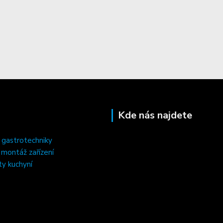
Kde nás najdete
 gastrotechniky
, montáž zařízení
ty kuchyní