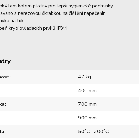
oký lem kolem plotny pro lepší hygienické podmínky
áváno s nerezovou škrabkou na čištění napečenin
uvka na tuk
peň krytí ovládacích prvků IPX4
etry
ost
47 kg
400 mm
ka
700 mm
900 mm
ta
50°C - 300°C