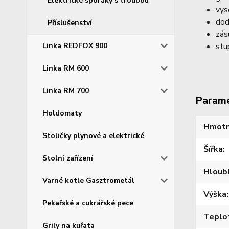
Elektrické sporáky s troubou
vys
dod
Příslušenství
zás
Linka REDFOX 900
stu
Linka RM 600
Linka RM 700
Param
Holdomaty
Hmotn
Stoličky plynové a elektrické
Šířka
Stolní zařízení
Hloub
Varné kotle Gasztrometál
Výška
Pekařské a cukrářské pece
Teplo
Grily na kuřata