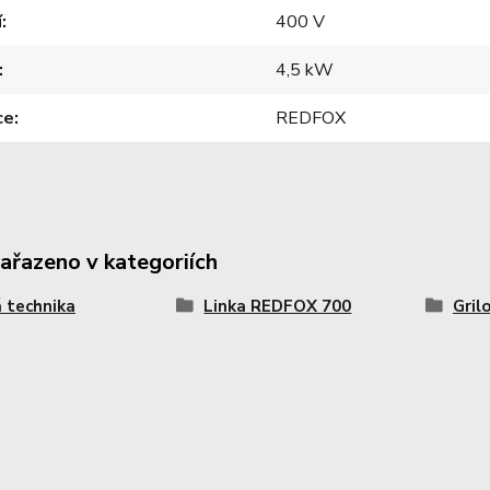
í
400 V
4,5 kW
ce
REDFOX
zařazeno v kategoriích
 technika
Linka REDFOX 700
Gril