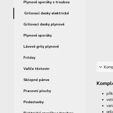
Plynové sporáky s troubou
Grilovací desky elektrické
Grilovací desky plynové
Plynové sporáky
Lávové grily plynové
Fritézy
Kompl
Vařiče těstovin
Sklopné pánve
Komple
Pracovní plochy
pří
vel
Podestavby
var
gri