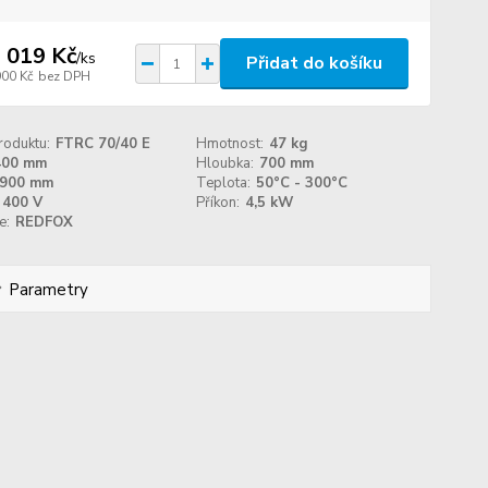
 019 Kč
/
ks
Přidat do košíku
900 Kč
bez DPH
roduktu:
FTRC 70/40 E
Hmotnost:
47 kg
400 mm
Hloubka:
700 mm
900 mm
Teplota:
50°C - 300°C
400 V
Příkon:
4,5 kW
e:
REDFOX
Parametry