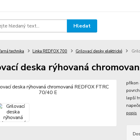
Hledat
arná technika
Linka REDFOX 700
Grilovací desky elektrické
Gril
ovací deska rýhovaná chromov
příkon
povrch
lepší 
napeče
popis
Dos