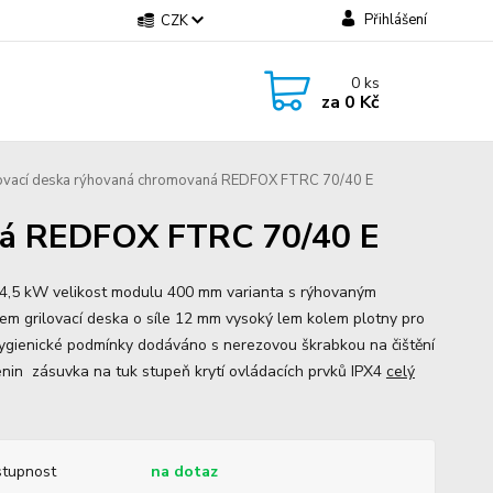
Přihlášení
CZK
0
ks
za
0 Kč
ovací deska rýhovaná chromovaná REDFOX FTRC 70/40 E
aná REDFOX FTRC 70/40 E
 4,5 kW velikost modulu 400 mm varianta s rýhovaným
em grilovací deska o síle 12 mm vysoký lem kolem plotny pro
hygienické podmínky dodáváno s nerezovou škrabkou na čištění
nin zásuvka na tuk stupeň krytí ovládacích prvků IPX4
celý
tupnost
na dotaz