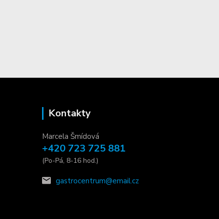
Kontakty
Marcela Šmídová
+420 723 725 881
(Po-Pá, 8-16 hod.)
gastrocentrum@email.cz