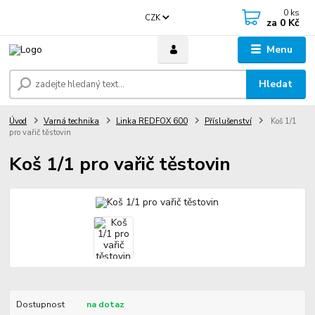
0
ks
CZK
za
0 Kč
Menu
Hledat
Úvod
Varná technika
Linka REDFOX 600
Příslušenství
Koš 1/1
pro vařič těstovin
Koš 1/1 pro vařič těstovin
Dostupnost
na dotaz