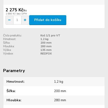
2 275 Kč
/
ks
1 880 Kč
bez DPH
Přidat do košíku
Číslo produktu:
Koš 1/1 pro VT
Hmotnost:
1,2 kg
Šířka:
200 mm
Hloubka:
280 mm
Výška:
135 mm
Výrobce:
REDFOX
Parametry
Hmotnost
1,2 kg
Šířka
200 mm
Hloubka
280 mm