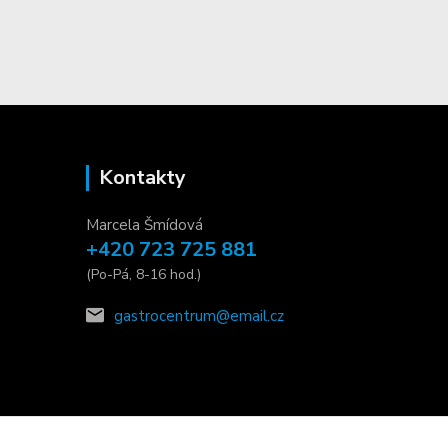
Kontakty
Marcela Šmídová
+420 723 725 881
(Po-Pá, 8-16 hod.)
gastrocentrum@email.cz