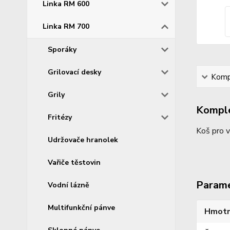
Linka RM 600
Linka RM 700
Sporáky
Grilovací desky
Kompl
Grily
Komple
Fritézy
Koš pro v
Udržovače hranolek
Vařiče těstovin
Param
Vodní lázně
Multifunkční pánve
Hmotn