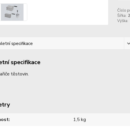
Číslo p
Šířka:
Výška:
etní specifikace
tní specifikace
ařiče těstovin.
etry
ost
1,5 kg