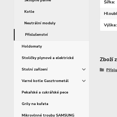
Sklopné pánve
Šířka
Kotle
Hloub
Neutrální moduly
Výška
Příslušenství
Holdomaty
Stoličky plynové a elektrické
Zboží 
Stolní zařízení
Přísl
Varné kotle Gasztrometál
Pekařské a cukrářské pece
Grily na kuřata
Mikrovlnné trouby SAMSUNG