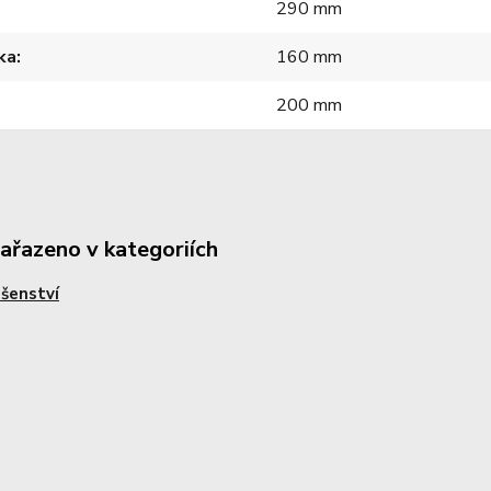
290 mm
ka
160 mm
200 mm
zařazeno v kategoriích
ušenství