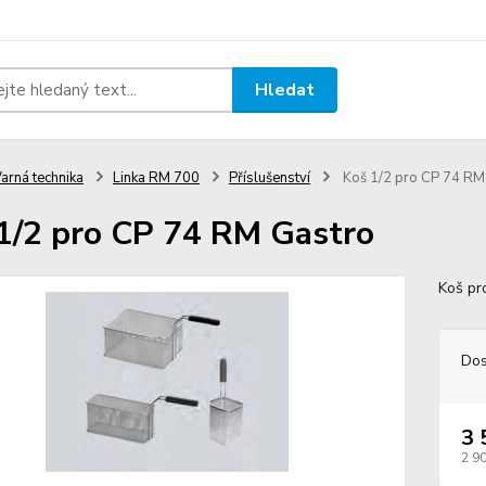
Hledat
arná technika
Linka RM 700
Příslušenství
Koš 1/2 pro CP 74 RM
1/2 pro CP 74 RM Gastro
Koš pr
Dos
3 
2 9