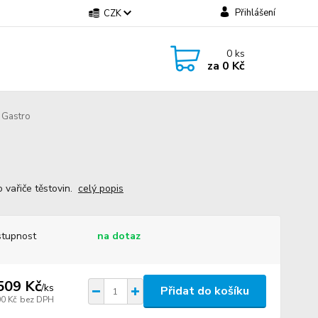
Přihlášení
CZK
0
ks
za
0 Kč
 Gastro
o vařiče těstovin.
celý popis
tupnost
na dotaz
509 Kč
/
ks
Přidat do košíku
00 Kč
bez DPH