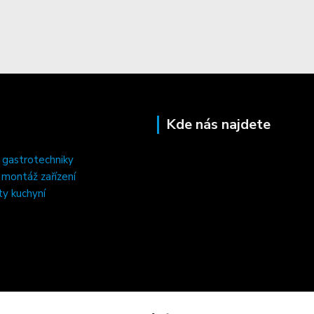
Kde nás najdete
 gastrotechniky
, montáž zařízení
ty kuchyní