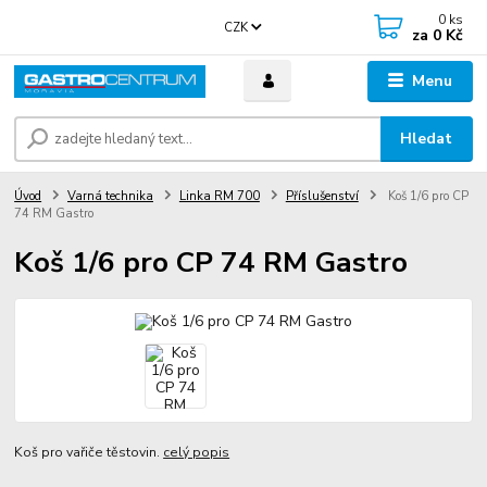
0
ks
CZK
za
0 Kč
Menu
Hledat
Úvod
Varná technika
Linka RM 700
Příslušenství
Koš 1/6 pro CP
74 RM Gastro
Koš 1/6 pro CP 74 RM Gastro
Koš pro vařiče těstovin.
celý popis