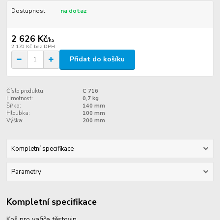
Dostupnost
na dotaz
2 626 Kč
/
ks
2 170 Kč
bez DPH
Přidat do košíku
Číslo produktu:
C 716
Hmotnost:
0,7 kg
Šířka:
140 mm
Hloubka:
100 mm
Výška:
200 mm
Kompletní specifikace
Parametry
Kompletní specifikace
Koš pro vařiče těstovin.