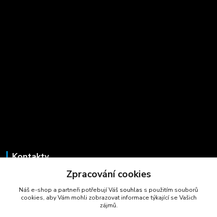
Kontakty
Zpracování cookies
Marcela Šmídová
+420 723 725 881
Náš e-shop a partneři potřebují Váš
souhlas
s použitím souborů
(Po-Pá, 8-16 hod.)
cookies, aby Vám mohli zobrazovat informace týkající se Vašich
zájmů.
gastrocentrum@email.cz