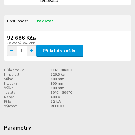
Dostupnost
na dotaz
92 686 Kč
/
ks
76 600 Kč
bez DPH
Přidat do košíku
Číslo produktu:
FTRC 90/80 E
Hmotnost:
126,3 kg
Šířka:
800 mm
Hloubka:
900 mm
Výška:
900 mm
Teplota:
50°C - 300°C
Napětí:
400 V
Příkon:
12 kW
Výrobce:
REDFOX
Parametry