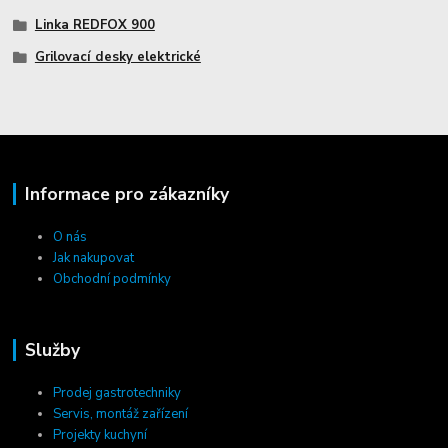
Linka REDFOX 900
Grilovací desky elektrické
Informace pro zákazníky
O nás
Jak nakupovat
Obchodní podmínky
Služby
Prodej gastrotechniky
Servis, montáž zařízení
Projekty kuchyní