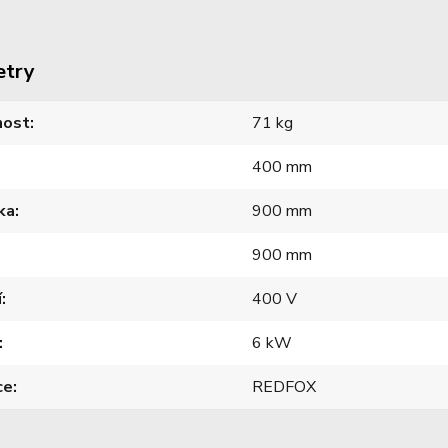
etry
ost
71 kg
400 mm
ka
900 mm
900 mm
í
400 V
6 kW
ce
REDFOX