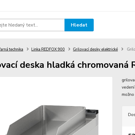
Hledat
arná technika
Linka REDFOX 900
Grilovací desky elektrické
Gril
ovací deska hladká chromovaná
grilov
vedení
možno
Dos