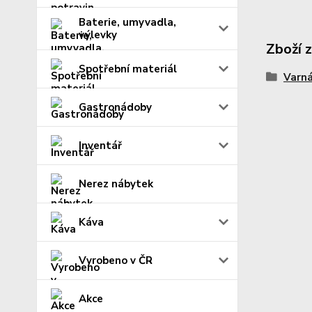
Baterie, umyvadla,
výlevky
Zboží 
Spotřební materiál
Varná
Gastronádoby
Inventář
Nerez nábytek
Káva
Vyrobeno v ČR
Akce