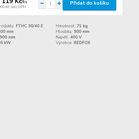
 119 Kč
/
ks
Přidat do košíku
900 Kč
bez DPH
roduktu:
FTHC 90/40 E
Hmotnost:
71 kg
400 mm
Hloubka:
900 mm
900 mm
Napětí:
400 V
6 kW
Výrobce:
REDFOX