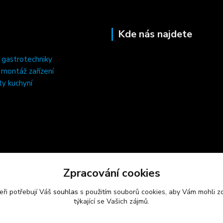
Kde nás najdete
 gastrotechniky
, montáž zařízení
ty kuchyní
Zpracování cookies
eři potřebují Váš
souhlas
s použitím souborů cookies, aby Vám mohli z
týkající se Vašich zájmů.