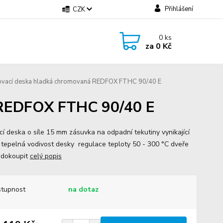
Přihlášení
CZK
0
ks
za
0 Kč
ovací deska hladká chromovaná REDFOX FTHC 90/40 E
 REDFOX FTHC 90/40 E
ací deska o síle 15 mm zásuvka na odpadní tekutiny vynikající
 tepelná vodivost desky regulace teploty 50 - 300 °C dveře
 dokoupit
celý popis
tupnost
na dotaz