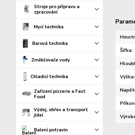
Stroje pro přípravu a
zpracování
Param
Mycí technika
Hmotn
Barová technika
Šířka
Změkčovače vody
Hloub
Chladicí technika
Výška
Napět
Zařízení pizzerie a Fast
Food
Příkon
Výdej, ohřev a transport
jídel
Výrob
Balení potravin