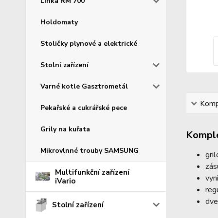
Linka RM 700
Holdomaty
Stoličky plynové a elektrické
Stolní zařízení
Varné kotle Gasztrometál
Kompl
Pekařské a cukrářské pece
Grily na kuřata
Komple
Mikrovlnné trouby SAMSUNG
gri
zás
Multifunkční zařízení
vyn
iVario
reg
dve
Stolní zařízení