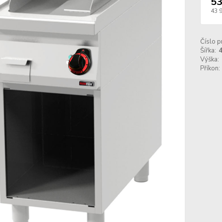
53
43 
Číslo p
Šířka:
Výška:
Příkon: