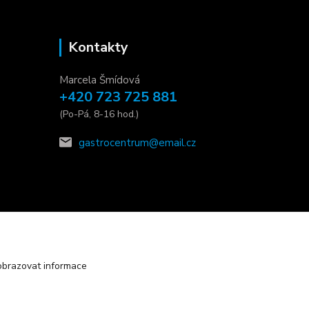
Kontakty
Marcela Šmídová
+420 723 725 881
(Po-Pá, 8-16 hod.)
gastrocentrum@email.cz
obrazovat informace