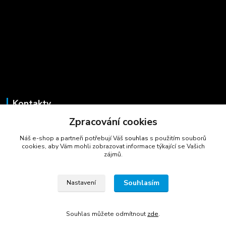
Kontakty
Zpracování cookies
Marcela Šmídová
+420 723 725 881
Náš e-shop a partneři potřebují Váš
souhlas
s použitím souborů
(Po-Pá, 8-16 hod.)
cookies, aby Vám mohli zobrazovat informace týkající se Vašich
zájmů.
gastrocentrum@email.cz
Souhlasím
Nastavení
Souhlas můžete odmítnout
zde
.