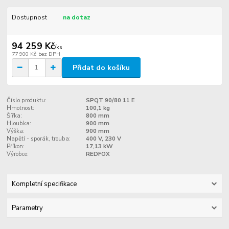
Dostupnost
na dotaz
94 259 Kč
/
ks
77 900 Kč
bez DPH
Přidat do košíku
Číslo produktu:
SPQT 90/80 11 E
Hmotnost:
100,1 kg
Šířka:
800 mm
Hloubka:
900 mm
Výška:
900 mm
Napětí - sporák, trouba:
400 V, 230 V
Příkon:
17,13 kW
Výrobce:
REDFOX
Kompletní specifikace
Parametry