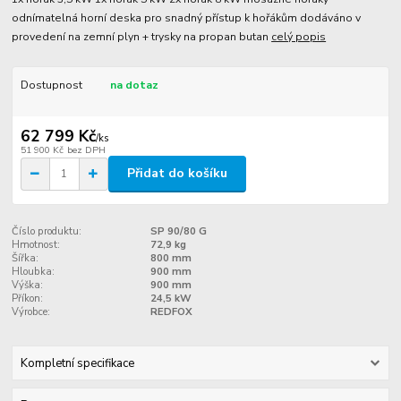
odnímatelná horní deska pro snadný přístup k hořákům dodáváno v
provedení na zemní plyn + trysky na propan butan
celý popis
Dostupnost
na dotaz
62 799 Kč
/
ks
51 900 Kč
bez DPH
Přidat do košíku
Číslo produktu:
SP 90/80 G
Hmotnost:
72,9 kg
Šířka:
800 mm
Hloubka:
900 mm
Výška:
900 mm
Příkon:
24,5 kW
Výrobce:
REDFOX
Kompletní specifikace