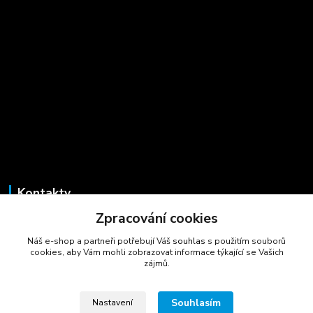
Kontakty
Zpracování cookies
Marcela Šmídová
+420 723 725 881
Náš e-shop a partneři potřebují Váš
souhlas
s použitím souborů
(Po-Pá, 8-16 hod.)
cookies, aby Vám mohli zobrazovat informace týkající se Vašich
zájmů.
gastrocentrum@email.cz
Souhlasím
Nastavení