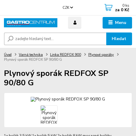
0
ks
CZK
za
0 Kč
Menu
Hledat
Úvod
Varná technika
Linka REDFOX 900
Plynové sporáky
Plynový sporák REDFOX SP 90/80 G
Plynový sporák REDFOX SP
90/80 G
1x hořák 3,5 kW 1x hořák 5 kW 2x hořák 8 kW mosazné hořáky