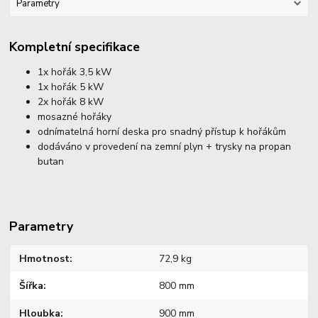
Parametry
Kompletní specifikace
1x hořák 3,5 kW
1x hořák 5 kW
2x hořák 8 kW
mosazné hořáky
odnímatelná horní deska pro snadný přístup k hořákům
dodáváno v provedení na zemní plyn + trysky na propan
butan
Parametry
Hmotnost
72,9 kg
Šířka
800 mm
Hloubka
900 mm