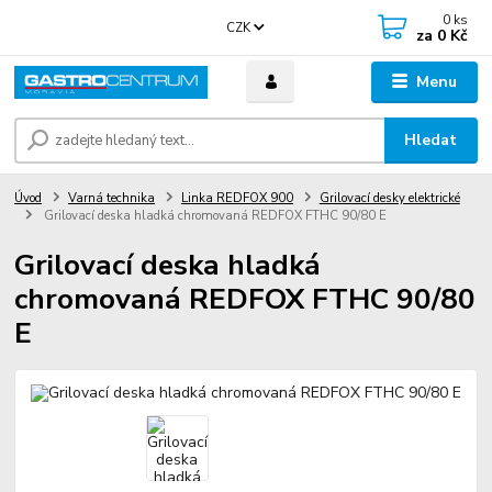
0
ks
CZK
za
0 Kč
Menu
Hledat
Úvod
Varná technika
Linka REDFOX 900
Grilovací desky elektrické
Grilovací deska hladká chromovaná REDFOX FTHC 90/80 E
Grilovací deska hladká
chromovaná REDFOX FTHC 90/80
E