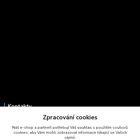
Kontakty
Zpracování cookies
Marcela Šmídová
+420 723 725 881
Náš e-shop a partneři potřebují Váš
souhlas
s použitím souborů
(Po-Pá, 8-16 hod.)
cookies, aby Vám mohli zobrazovat informace týkající se Vašich
zájmů.