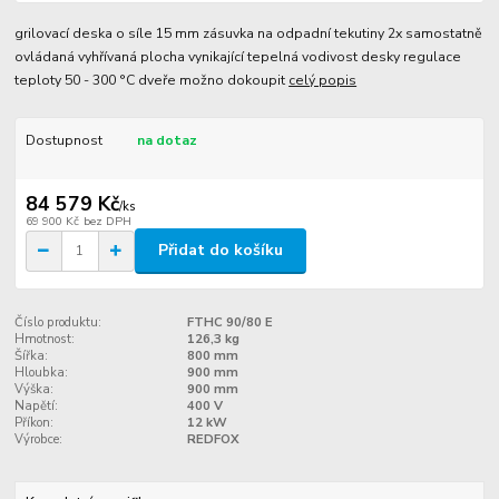
grilovací deska o síle 15 mm zásuvka na odpadní tekutiny 2x samostatně
ovládaná vyhřívaná plocha vynikající tepelná vodivost desky regulace
teploty 50 - 300 °C dveře možno dokoupit
celý popis
Dostupnost
na dotaz
84 579 Kč
/
ks
69 900 Kč
bez DPH
Přidat do košíku
Číslo produktu:
FTHC 90/80 E
Hmotnost:
126,3 kg
Šířka:
800 mm
Hloubka:
900 mm
Výška:
900 mm
Napětí:
400 V
Příkon:
12 kW
Výrobce:
REDFOX