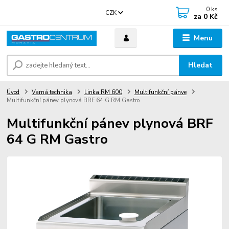
0
ks
CZK
za
0 Kč
Menu
Hledat
Úvod
Varná technika
Linka RM 600
Multifunkční pánve
Multifunkční pánev plynová BRF 64 G RM Gastro
Multifunkční pánev plynová BRF
64 G RM Gastro