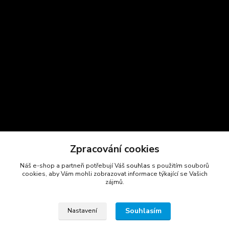
Zpracování cookies
Náš e-shop a partneři potřebují Váš
souhlas
s použitím souborů
cookies, aby Vám mohli zobrazovat informace týkající se Vašich
zájmů.
Kontakty
Souhlasím
Nastavení
Marcela Šmídová
+420 723 725 881