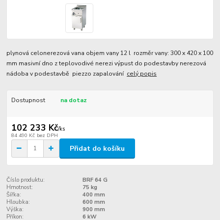
plynová celonerezová vana objem vany 12 l rozměr vany: 300 x 420 x 100
mm masivní dno z teplovodivé nerezi výpust do podestavby nerezová
nádoba v podestavbě piezzo zapalování
celý popis
Dostupnost
na dotaz
102 233 Kč
/
ks
84 490 Kč
bez DPH
Přidat do košíku
Číslo produktu:
BRF 64 G
Hmotnost:
75 kg
Šířka:
400 mm
Hloubka:
600 mm
Výška:
900 mm
Příkon:
6 kW