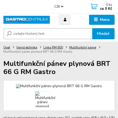
0
ks
CZK
za
0 Kč
Menu
Hledat
Úvod
Varná technika
Linka RM 600
Multifunkční pánve
Multifunkční pánev plynová BRT 66 G RM Gastro
Multifunkční pánev plynová BRT
66 G RM Gastro
plynová celonerezová vana objem vany 20 l rozměr vany: 505 x 410 x 100