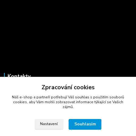
Kontakty
Zpracování cookies
Marcela Šmídová
+420 723 725 881
Náš e-shop a partneři potřebují Váš
souhlas
s použitím souborů
(Po-Pá, 8-16 hod.)
cookies, aby Vám mohli zobrazovat informace týkající se Vašich
zájmů.
gastrocentrum@email.cz
Souhlasím
Nastavení