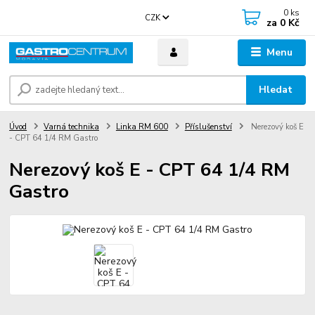
0
ks
CZK
za
0 Kč
Menu
Hledat
Úvod
Varná technika
Linka RM 600
Příslušenství
Nerezový koš E
- CPT 64 1/4 RM Gastro
Nerezový koš E - CPT 64 1/4 RM
Gastro