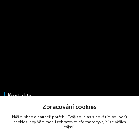
Kontakty
Zpracování cookies
Marcela Šmídová
+420 723 725 881
Náš e-shop a partneři potřebují Váš
souhlas
s použitím souborů
(Po-Pá, 8-16 hod.)
cookies, aby Vám mohli zobrazovat informace týkající se Vašich
zájmů.
gastrocentrum@email.cz