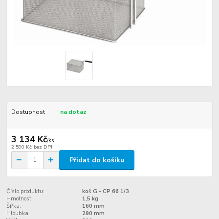
Dostupnost
na dotaz
3 134 Kč
/
ks
2 590 Kč
bez DPH
Přidat do košíku
Číslo produktu:
koš G - CP 66 1/3
Hmotnost:
1,5 kg
Šířka:
160 mm
Hloubka:
290 mm