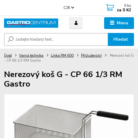
0
ks
CZK
za
0 Kč
Menu
Hledat
Úvod
Varná technika
Linka RM 600
Příslušenství
Nerezový koš G
- CP 66 1/3 RM Gastro
Nerezový koš G - CP 66 1/3 RM
Gastro