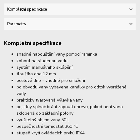
Kompletní specifikace
Parametry
Kompletní specifikace
snadné napouštění vany pomocí ramínka
kohout na studenou vodu
systém manuálního sklápění
tloušťka dna 12 mm
ocelové dno - vhodné pro smažení
po obvodu vany vybavena kanálky pro odtok vysrážené
vody
prakticky tvarovaná výlevka vany
pojistný spínač brání zapnutí ohřevu, pokud není vana
sklopená do základní polohy
využitelný objem vany 50 l
bezpečnostní termostat 360 °C
stupeň krytí ovládacích prvků IPX4