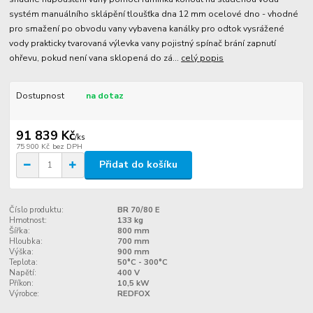
systém manuálního sklápění tloušťka dna 12 mm ocelové dno - vhodné
pro smažení po obvodu vany vybavena kanálky pro odtok vysrážené
vody prakticky tvarovaná výlevka vany pojistný spínač brání zapnutí
ohřevu, pokud není vana sklopená do zá...
celý popis
Dostupnost
na dotaz
91 839 Kč
/
ks
75 900 Kč
bez DPH
Přidat do košíku
Číslo produktu:
BR 70/80 E
Hmotnost:
133 kg
Šířka:
800 mm
Hloubka:
700 mm
Výška:
900 mm
Teplota:
50°C - 300°C
Napětí:
400 V
Příkon:
10,5 kW
Výrobce:
REDFOX