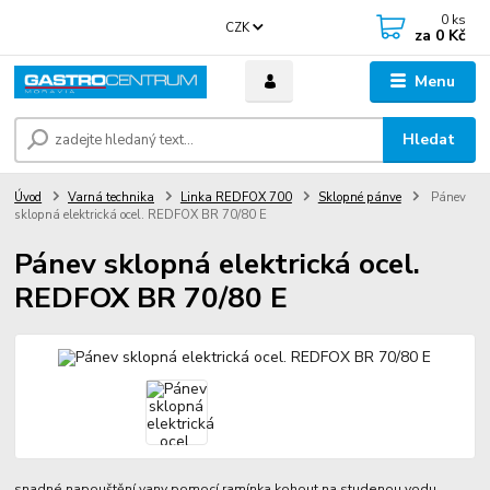
0
ks
CZK
za
0 Kč
Menu
Hledat
Úvod
Varná technika
Linka REDFOX 700
Sklopné pánve
Pánev
sklopná elektrická ocel. REDFOX BR 70/80 E
Pánev sklopná elektrická ocel.
REDFOX BR 70/80 E
snadné napouštění vany pomocí ramínka kohout na studenou vodu