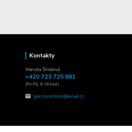
Kontakty
Marcela Šmídová
+420 723 725 881
(Po-Pá, 8-16 hod.)
gastrocentrum@email.cz