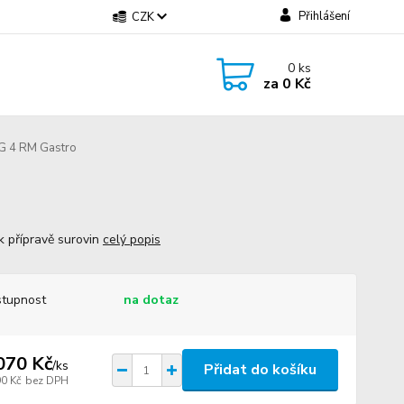
Přihlášení
CZK
0
ks
za
0 Kč
G 4 RM Gastro
k přípravě surovin
celý popis
tupnost
na dotaz
070 Kč
/
ks
Přidat do košíku
90 Kč
bez DPH