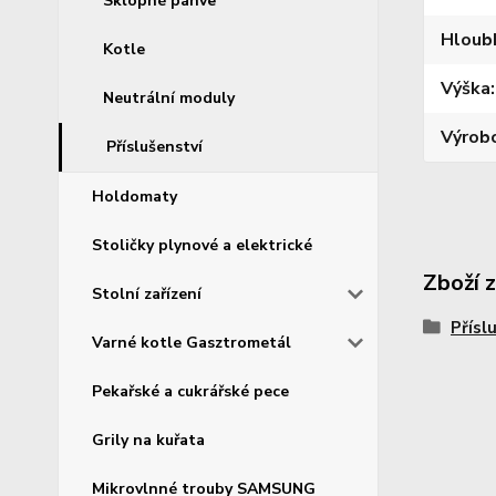
Sklopné pánve
Hloub
Kotle
Výška
Neutrální moduly
Výrob
Příslušenství
Holdomaty
Stoličky plynové a elektrické
Zboží 
Stolní zařízení
Přísl
Varné kotle Gasztrometál
Pekařské a cukrářské pece
Grily na kuřata
Mikrovlnné trouby SAMSUNG