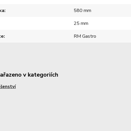
ka
580 mm
25 mm
ce
RM Gastro
zařazeno v kategoriích
ušenství