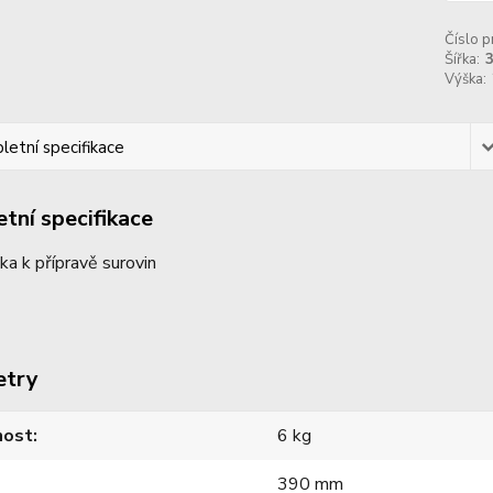
Číslo p
Šířka:
Výška:
etní specifikace
tní specifikace
ka k přípravě surovin
etry
ost
6 kg
390 mm