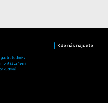
Kde nás najdete
 gastrotechniky
, montáž zařízení
ty kuchyní