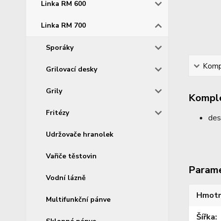
Linka RM 600
Linka RM 700
Sporáky
Kompl
Grilovací desky
Grily
Komple
Fritézy
des
Udržovače hranolek
Vařiče těstovin
Param
Vodní lázně
Hmotn
Multifunkční pánve
Šířka