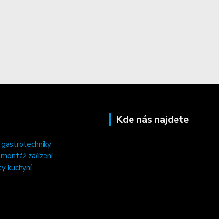
Kde nás najdete
 gastrotechniky
, montáž zařízení
ty kuchyní