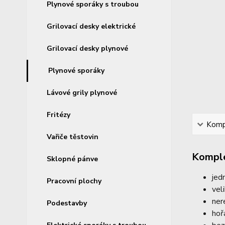
Plynové sporáky s troubou
Grilovací desky elektrické
Grilovací desky plynové
Plynové sporáky
Lávové grily plynové
Fritézy
Kompl
Vařiče těstovin
Komple
Sklopné pánve
jed
Pracovní plochy
vel
ner
Podestavby
hoř