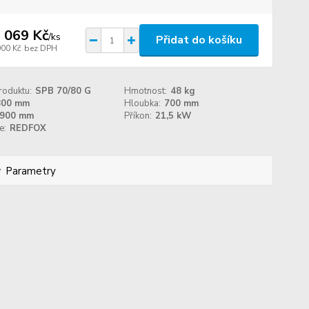
 069 Kč
/
ks
Přidat do košíku
900 Kč
bez DPH
roduktu:
SPB 70/80 G
Hmotnost:
48 kg
800 mm
Hloubka:
700 mm
900 mm
Příkon:
21,5 kW
e:
REDFOX
Parametry