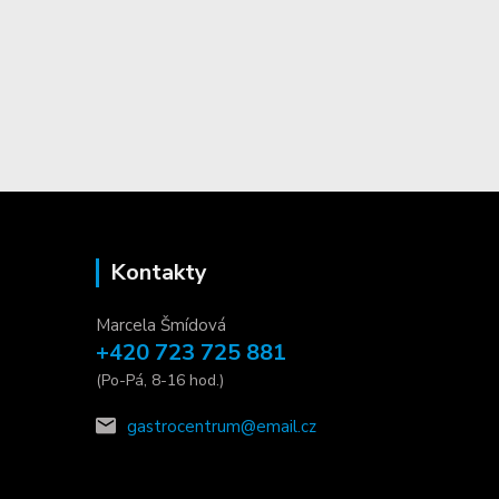
Kontakty
Marcela Šmídová
+420 723 725 881
(Po-Pá, 8-16 hod.)
gastrocentrum@email.cz