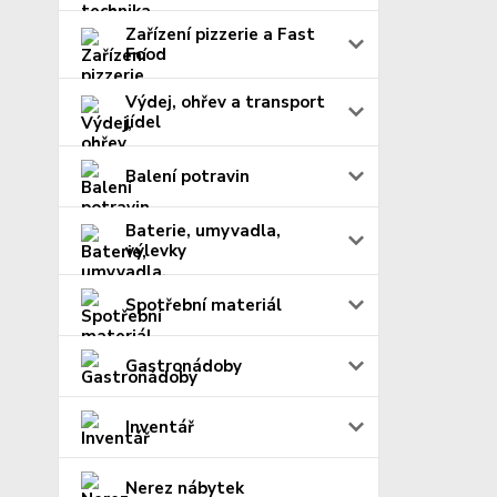
Zařízení pizzerie a Fast
Food
Výdej, ohřev a transport
jídel
Balení potravin
Baterie, umyvadla,
výlevky
Spotřební materiál
Gastronádoby
Inventář
Nerez nábytek