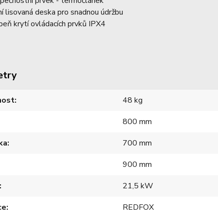
pečnostní prvek - termočlánek
ní lisovaná deska pro snadnou údržbu
peň krytí ovládacích prvků IPX4
etry
ost
48 kg
800 mm
ka
700 mm
900 mm
21,5 kW
ce
REDFOX