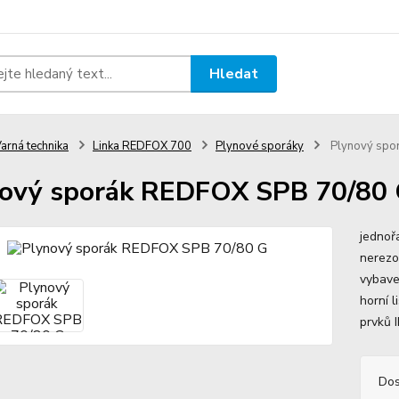
Hledat
arná technika
Linka REDFOX 700
Plynové sporáky
Plynový spo
ový sporák REDFOX SPB 70/80
jednoř
nerezo
vybave
horní 
prvků 
Dos