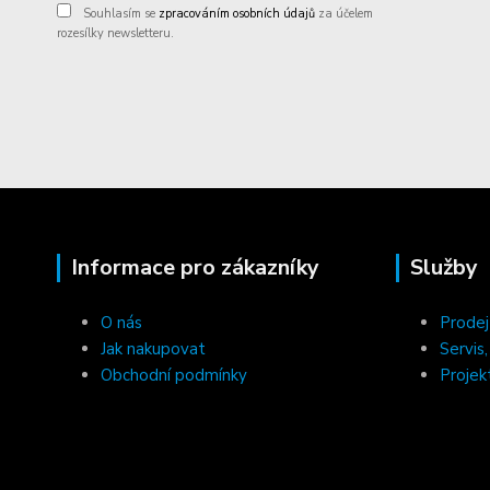
Souhlasím se
zpracováním osobních údajů
za účelem
rozesílky newsletteru.
Informace pro zákazníky
Služby
O nás
Prodej
Jak nakupovat
Servis
Obchodní podmínky
Projek