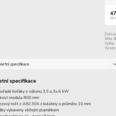
47
38 
Číslo p
Šířka:
Výška:
Výrobc
etní specifikace
tní specifikace
nořadé hořáky o výkonu 3,5 a 3x 6 kW
ikost modulu 800 mm
ezový rošt z AISI 304 z kulatiny o průměru 10 mm
áky vybaveny věčným plamínkem