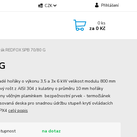
Přihlášení
CZK
0
ks
za
0 Kč
rák REDFOX SPB 70/80 G
 G
adé hořáky o výkonu 3,5 a 3x 6 kW velikost modulu 800 mm
vý rošt z AISI 304 z kulatiny o průměru 10 mm hořáky
ny věčným plamínkem bezpečnostní prvek - termočlánek
lisovaná deska pro snadnou údržbu stupeň krytí ovládacích
IPX4
celý popis
tupnost
na dotaz