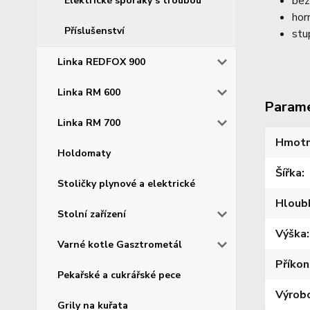
bez
Elektrické sporáky s troubou
hor
Příslušenství
stu
Linka REDFOX 900
Linka RM 600
Param
Linka RM 700
Hmotn
Holdomaty
Šířka
Stoličky plynové a elektrické
Hloub
Stolní zařízení
Výška
Varné kotle Gasztrometál
Příkon
Pekařské a cukrářské pece
Výrob
Grily na kuřata