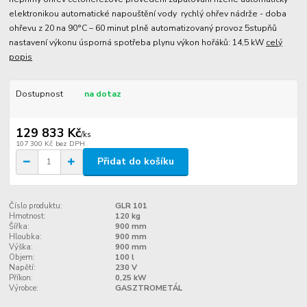
elektronikou automatické napouštění vody rychlý ohřev nádrže - doba
ohřevu z 20 na 90°C – 60 minut plně automatizovaný provoz 5stupňů
nastavení výkonu úsporná spotřeba plynu výkon hořáků: 14,5 kW
celý
popis
Dostupnost
na dotaz
129 833 Kč
/
ks
107 300 Kč
bez DPH
Přidat do košíku
Číslo produktu:
GLR 101
Hmotnost:
120 kg
Šířka:
900 mm
Hloubka:
900 mm
Výška:
900 mm
Objem:
100 l
Napětí:
230 V
Příkon:
0,25 kW
Výrobce:
GASZTROMETÁL