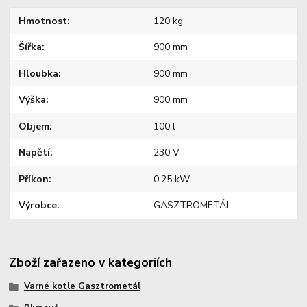
Hmotnost
120 kg
Šířka
900 mm
Hloubka
900 mm
Výška
900 mm
Objem
100 l
Napětí
230 V
Příkon
0,25 kW
Výrobce
GASZTROMETÁL
Zboží zařazeno v kategoriích
Varné kotle Gasztrometál