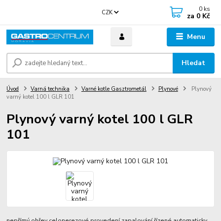
0
ks
CZK
za
0 Kč
Menu
Hledat
Úvod
Varná technika
Varné kotle Gasztrometál
Plynové
Plynový
varný kotel 100 l GLR 101
Plynový varný kotel 100 l GLR
101
nepřímý ohřev celonerezové provedení zapalování řízené automaticky