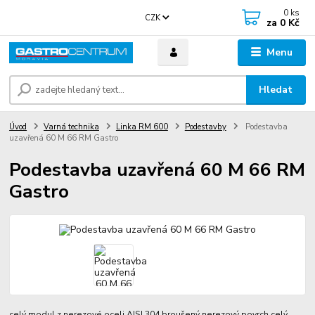
0
ks
CZK
za
0 Kč
Menu
Hledat
Úvod
Varná technika
Linka RM 600
Podestavby
Podestavba
uzavřená 60 M 66 RM Gastro
Podestavba uzavřená 60 M 66 RM
Gastro
celý modul z nerezové oceli AISI 304 broušený nerezový povrch
celý