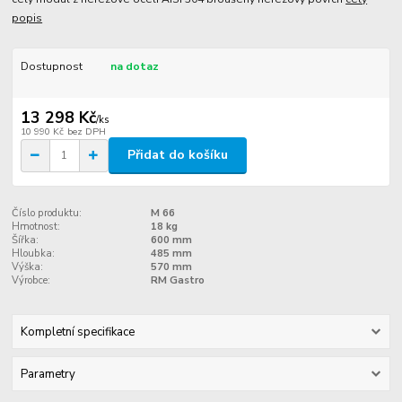
popis
Dostupnost
na dotaz
13 298 Kč
/
ks
10 990 Kč
bez DPH
Přidat do košíku
Číslo produktu:
M 66
Hmotnost:
18 kg
Šířka:
600 mm
Hloubka:
485 mm
Výška:
570 mm
Výrobce:
RM Gastro
Kompletní specifikace
Parametry