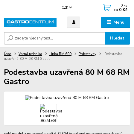
0
ks
CZK
za
0 Kč
Menu
Hledat
Úvod
Varná technika
Linka RM 600
Podestavby
Podestavba
uzavřená 80 M 68 RM Gastro
Podestavba uzavřená 80 M 68 RM
Gastro
celý modul z nerezové oceli AISI 304 broušený nerezový povrch
celý