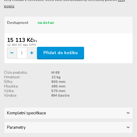
popis
Dostupnost
na dotaz
15 113 Kč
/
ks
12 490 Kč
bez DPH
Přidat do košíku
Číslo produktu:
M 68
Hmotnost:
22 kg
Šířka:
800 mm
Hloubka:
485 mm
Výška:
570 mm
Výrobce:
RM Gastro
Kompletní specifikace
Parametry