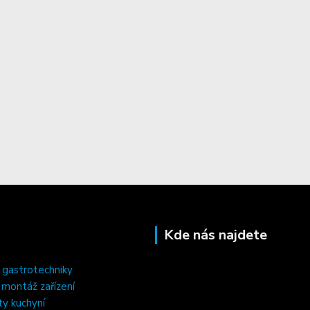
Kde nás najdete
 gastrotechniky
, montáž zařízení
ty kuchyní