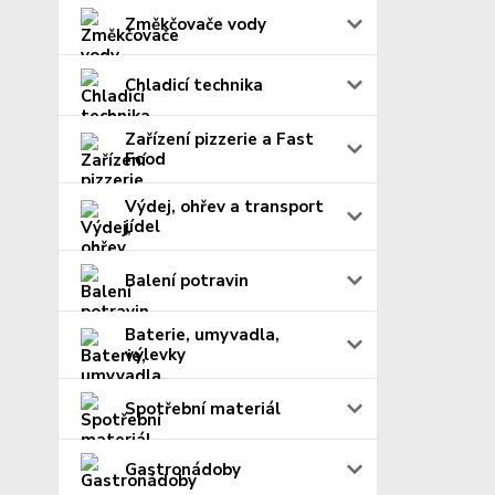
Změkčovače vody
Chladicí technika
Zařízení pizzerie a Fast
Food
Výdej, ohřev a transport
jídel
Balení potravin
Baterie, umyvadla,
výlevky
Spotřební materiál
Gastronádoby