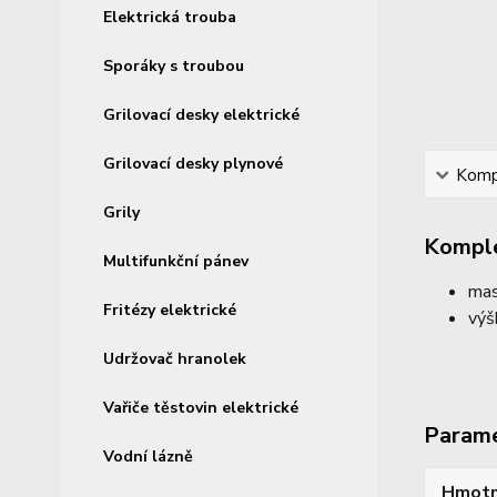
Elektrická trouba
Sporáky s troubou
Grilovací desky elektrické
Grilovací desky plynové
Kompl
Grily
Komple
Multifunkční pánev
mas
Fritézy elektrické
výš
Udržovač hranolek
Vařiče těstovin elektrické
Param
Vodní lázně
Hmotn