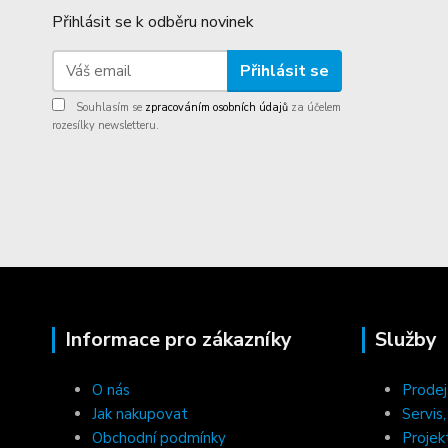
Přihlásit se k odběru novinek
Přihlásit se
Souhlasím se
zpracováním osobních údajů
za účelem
rozesílky newsletteru.
Informace pro zákazníky
Služby
O nás
Prodej
Jak nakupovat
Servis
Obchodní podmínky
Projek