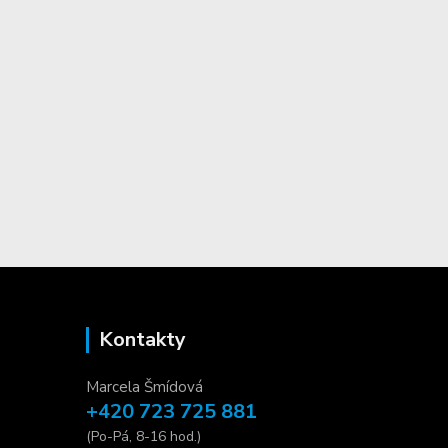
Kontakty
Marcela Šmídová
+420 723 725 881
(Po-Pá, 8-16 hod.)