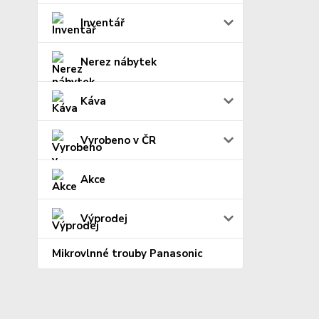
Inventář
Nerez nábytek
Káva
Vyrobeno v ČR
Akce
Výprodej
Mikrovlnné trouby Panasonic