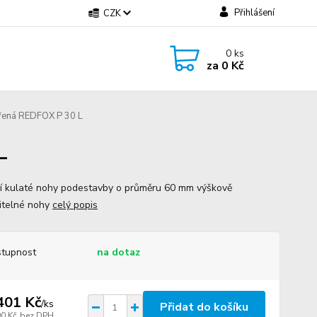
Přihlášení
CZK
0
ks
za
0 Kč
řená REDFOX P 30 L
L
í kulaté nohy podestavby o průměru 60 mm výškově
itelné nohy
celý popis
tupnost
na dotaz
401 Kč
/
ks
Přidat do košíku
90 Kč
bez DPH