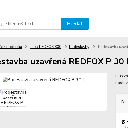
Hledat
arná technika
Linka REDFOX 600
Podestavby
Podestavba uzav
stavba uzavřená REDFOX P 30 
masivn
nastav
Dos
6 
5 2