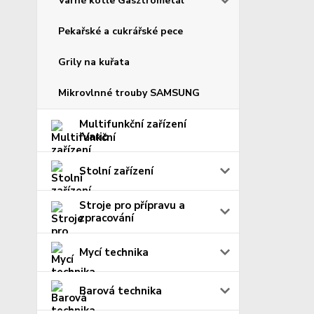
Varné kotle Gasztrometál
Pekařské a cukrářské pece
Grily na kuřata
Mikrovlnné trouby SAMSUNG
Multifunkční zařízení
iVario
Stolní zařízení
Stroje pro přípravu a
zpracování
Mycí technika
Barová technika