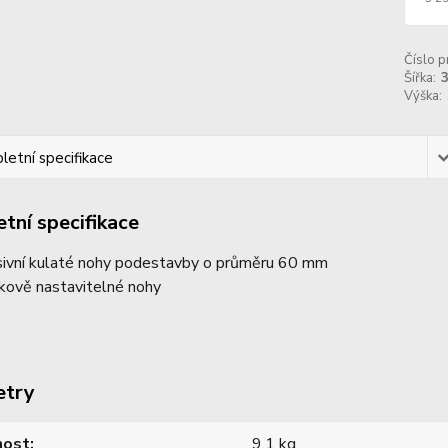
Číslo p
Šířka:
Výška:
etní specifikace
tní specifikace
ivní kulaté nohy podestavby o průměru 60 mm
kově nastavitelné nohy
etry
ost
9,1 kg