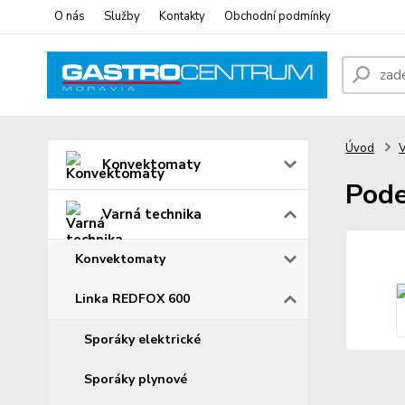
O nás
Služby
Kontakty
Obchodní podmínky
Úvod
V
Konvektomaty
Pode
Varná technika
Konvektomaty
Linka REDFOX 600
Sporáky elektrické
Sporáky plynové