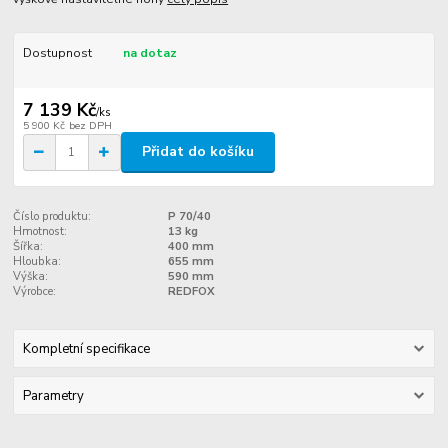
Dostupnost
na dotaz
7 139 Kč
/
ks
5 900 Kč
bez DPH
Přidat do košíku
Číslo produktu:
P 70/40
Hmotnost:
13 kg
Šířka:
400 mm
Hloubka:
655 mm
Výška:
590 mm
Výrobce:
REDFOX
Kompletní specifikace
Parametry