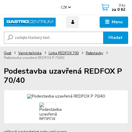
0
ks
CZK
za
0 Kč
Menu
Hledat
Úvod
Varná technika
Linka REDFOX 700
Podestavby
Podestavba uzavřená REDFOX P 70/40
Podestavba uzavřená REDFOX P
70/40
výškově nastavitelné nohy
celý popis