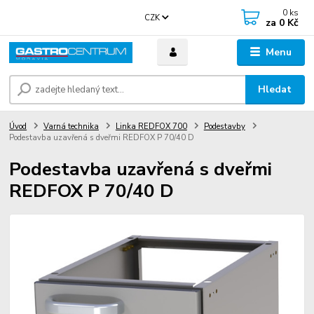
0
ks
CZK
za
0 Kč
Menu
Hledat
Úvod
Varná technika
Linka REDFOX 700
Podestavby
Podestavba uzavřená s dveřmi REDFOX P 70/40 D
Podestavba uzavřená s dveřmi
REDFOX P 70/40 D