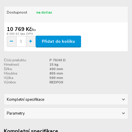
Dostupnost
na dotaz
10 769 Kč
/
ks
8 900 Kč
bez DPH
Přidat do košíku
Číslo produktu:
P 70/40 D
Hmotnost:
15 kg
Šířka:
400 mm
Hloubka:
655 mm
Výška:
590 mm
Výrobce:
REDFOX
Kompletní specifikace
Parametry
Kompletní specifikace