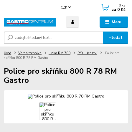
0
ks
CZK
za
0 Kč
Menu
Hledat
Úvod
Varná technika
Linka RM 700
Příslušenství
Police pro
skříňku 800 R 78 RM Gastro
Police pro skříňku 800 R 78 RM
Gastro