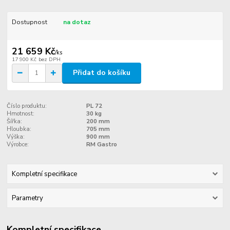
Dostupnost
na dotaz
21 659 Kč
/
ks
17 900 Kč
bez DPH
Přidat do košíku
Číslo produktu:
PL 72
Hmotnost:
30 kg
Šířka:
200 mm
Hloubka:
705 mm
Výška:
900 mm
Výrobce:
RM Gastro
Kompletní specifikace
Parametry
Kompletní specifikace