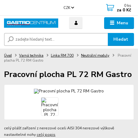
0
ks
CZK
za
0 Kč
Menu
Hledat
Úvod
Varná technika
Linka RM 700
Neutrální moduly
Pracovní
plocha PL 72 RM Gastro
Pracovní plocha PL 72 RM Gastro
celý plášť zařízení z nerezové oceli AISI 304 nerezové výškově
nastavitelné nohy
celý popis