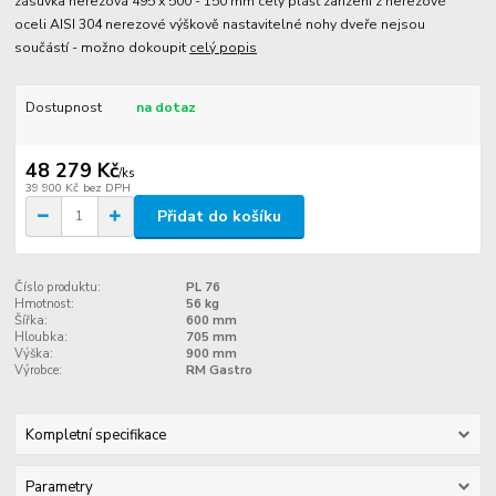
zásuvka nerezová 495 x 500 - 150 mm celý plášť zařízení z nerezové
oceli AISI 304 nerezové výškově nastavitelné nohy dveře nejsou
součástí - možno dokoupit
celý popis
Dostupnost
na dotaz
48 279 Kč
/
ks
39 900 Kč
bez DPH
Přidat do košíku
Číslo produktu:
PL 76
Hmotnost:
56 kg
Šířka:
600 mm
Hloubka:
705 mm
Výška:
900 mm
Výrobce:
RM Gastro
Kompletní specifikace
Parametry