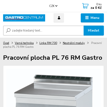
0
ks
CZK
za
0 Kč
Menu
Hledat
Úvod
Varná technika
Linka RM 700
Neutrální moduly
Pracovní
plocha PL 76 RM Gastro
Pracovní plocha PL 76 RM Gastro