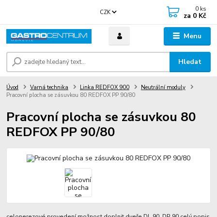
0
ks
CZK
za
0 Kč
Menu
Hledat
Úvod
Varná technika
Linka REDFOX 900
Neutrální moduly
Pracovní plocha se zásuvkou 80 REDFOX PP 90/80
Pracovní plocha se zásuvkou 80
REDFOX PP 90/80
celonerezové provedení možnost doplnit dveře DL 90, DP 90
celý popis