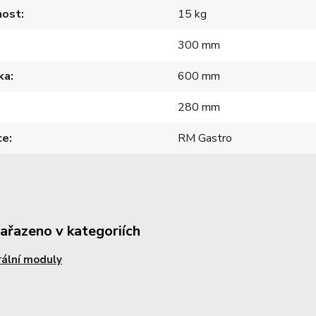
ost
15 kg
300 mm
ka
600 mm
280 mm
ce
RM Gastro
zařazeno v kategoriích
ální moduly