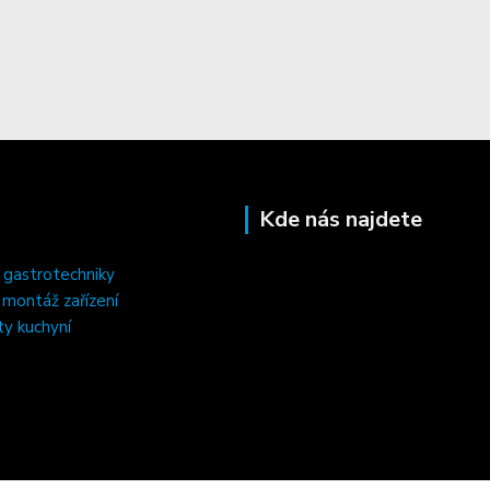
Kde nás najdete
 gastrotechniky
, montáž zařízení
ty kuchyní