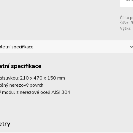
Číslo p
Šířka:
Výška:
etní specifikace
tní specifikace
zásuvkou: 210 x 470 x 150 mm
těný nerezový povrch
ý modul z nerezové oceli AISI 304
etry