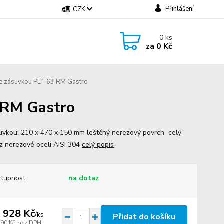
Přihlášení
CZK
0
ks
za
0 Kč
se zásuvkou PLT 63 RM Gastro
 RM Gastro
uvkou: 210 x 470 x 150 mm leštěný nerezový povrch celý
z nerezové oceli AISI 304
celý popis
tupnost
na dotaz
 928 Kč
/
ks
Přidat do košíku
990 Kč
bez DPH