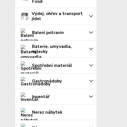
Food
Výdej, ohřev a transport
jídel
Balení potravin
Baterie, umyvadla,
výlevky
Spotřební materiál
Gastronádoby
Inventář
Nerez nábytek