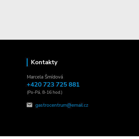
Kontakty
Marcela Šmídová
+420 723 725 881
(Po-Pá, 8-16 hod.)
gastrocentrum@email.cz