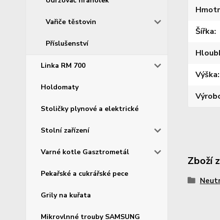
Udržovač hranolek
Hmotn
Vařiče těstovin
Šířka
Příslušenství
Hloub
Linka RM 700
Výška
Holdomaty
Výrob
Stoličky plynové a elektrické
Stolní zařízení
Varné kotle Gasztrometál
Zboží 
Pekařské a cukrářské pece
Neutr
Grily na kuřata
Mikrovlnné trouby SAMSUNG