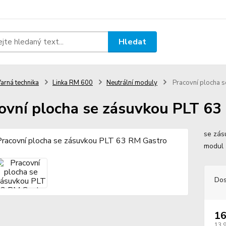
Hledat
arná technika
Linka RM 600
Neutrální moduly
Pracovní plocha 
ovní plocha se zásuvkou PLT 63
se zás
modul 
Dos
16
13 