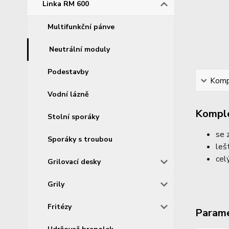
Linka RM 600
Multifunkční pánve
Neutrální moduly
Podestavby
Kompl
Vodní lázně
Komple
Stolní sporáky
se 
Sporáky s troubou
leš
cel
Grilovací desky
Grily
Fritézy
Param