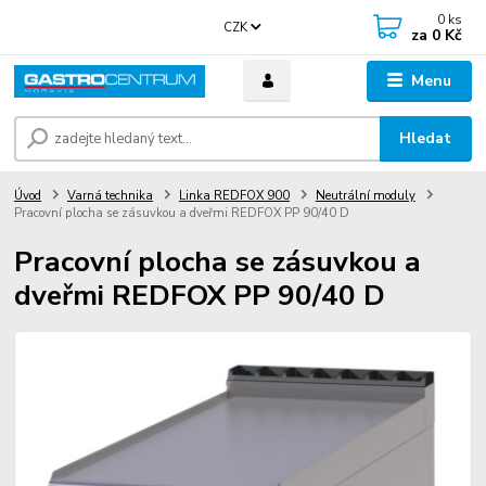
0
ks
CZK
za
0 Kč
Menu
Hledat
Úvod
Varná technika
Linka REDFOX 900
Neutrální moduly
Pracovní plocha se zásuvkou a dveřmi REDFOX PP 90/40 D
Pracovní plocha se zásuvkou a
dveřmi REDFOX PP 90/40 D