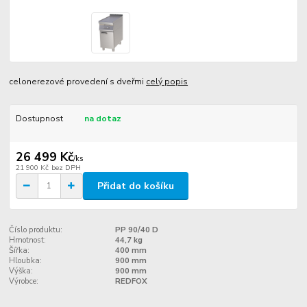
celonerezové provedení s dveřmi
celý popis
Dostupnost
na dotaz
26 499 Kč
/
ks
21 900 Kč
bez DPH
Přidat do košíku
Číslo produktu:
PP 90/40 D
Hmotnost:
44,7 kg
Šířka:
400 mm
Hloubka:
900 mm
Výška:
900 mm
Výrobce:
REDFOX