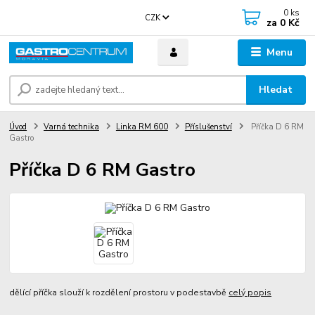
0
ks
CZK
za
0 Kč
Menu
Hledat
Úvod
Varná technika
Linka RM 600
Příslušenství
Příčka D 6 RM
Gastro
Příčka D 6 RM Gastro
dělící příčka slouží k rozdělení prostoru v podestavbě
celý popis