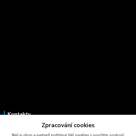
Kontakty
Zpracování cookies
Marcela Šmídová
+420 723 725 881
Náš e-shop a partneři potřebují Váš
souhlas
s použitím souborů