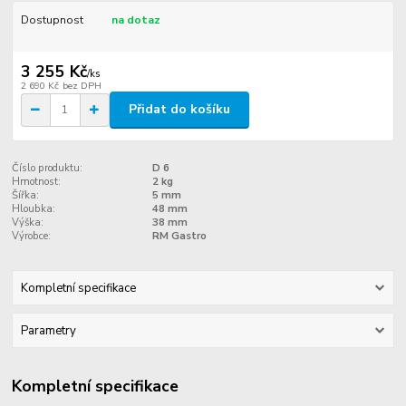
Dostupnost
na dotaz
3 255 Kč
/
ks
2 690 Kč
bez DPH
Přidat do košíku
Číslo produktu:
D 6
Hmotnost:
2 kg
Šířka:
5 mm
Hloubka:
48 mm
Výška:
38 mm
Výrobce:
RM Gastro
Kompletní specifikace
Parametry
Kompletní specifikace