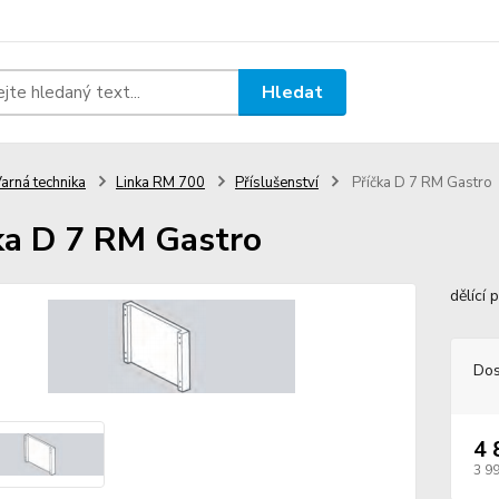
Hledat
arná technika
Linka RM 700
Příslušenství
Příčka D 7 RM Gastro
ka D 7 RM Gastro
dělící
Dos
4 
3 9