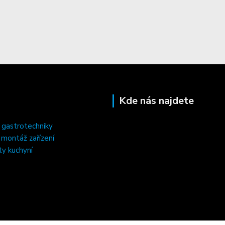
Kde nás najdete
 gastrotechniky
, montáž zařízení
ty kuchyní