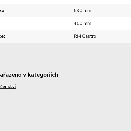
ka
590 mm
450 mm
ce
RM Gastro
zařazeno v kategoriích
ušenství