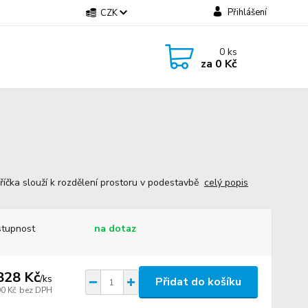
Přihlášení
CZK
0
ks
za
0 Kč
 příčka slouží k rozdělení prostoru v podestavbě
celý popis
tupnost
na dotaz
828 Kč
/
ks
Přidat do košíku
90 Kč
bez DPH