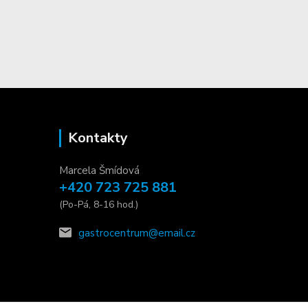
Kontakty
Marcela Šmídová
+420 723 725 881
(Po-Pá, 8-16 hod.)
gastrocentrum@email.cz