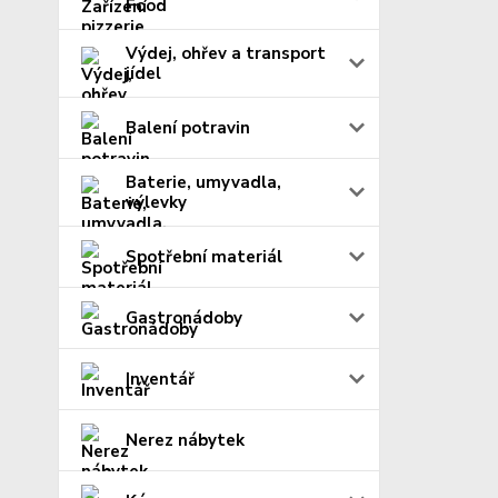
Food
Výdej, ohřev a transport
jídel
Balení potravin
Baterie, umyvadla,
výlevky
Spotřební materiál
Gastronádoby
Inventář
Nerez nábytek