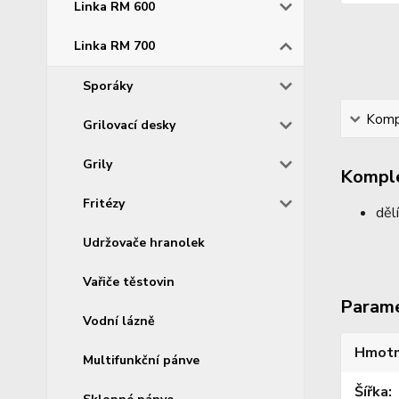
Linka RM 600
Linka RM 700
Sporáky
Kompl
Grilovací desky
Grily
Komple
Fritézy
děl
Udržovače hranolek
Vařiče těstovin
Param
Vodní lázně
Hmotn
Multifunkční pánve
Šířka