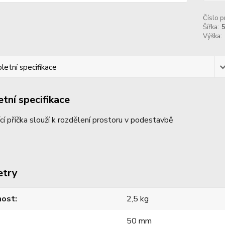
Číslo p
Šířka:
Výška:
etní specifikace
tní specifikace
ící příčka slouží k rozdělení prostoru v podestavbě
etry
ost
2,5 kg
50 mm