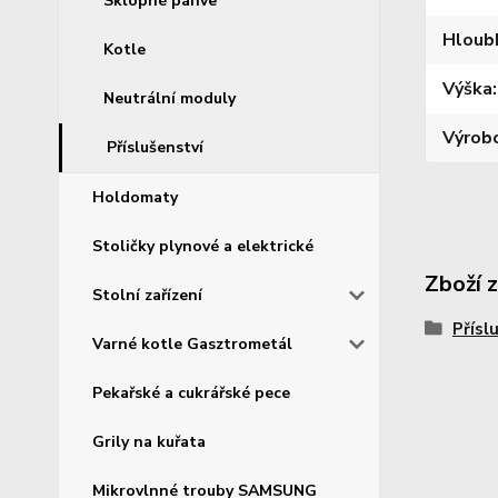
Sklopné pánve
Hloub
Kotle
Výška
Neutrální moduly
Výrob
Příslušenství
Holdomaty
Stoličky plynové a elektrické
Zboží 
Stolní zařízení
Přísl
Varné kotle Gasztrometál
Pekařské a cukrářské pece
Grily na kuřata
Mikrovlnné trouby SAMSUNG