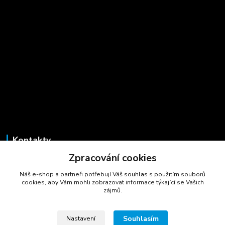
Kontakty
Zpracování cookies
Marcela Šmídová
+420 723 725 881
Náš e-shop a partneři potřebují Váš
souhlas
s použitím souborů
(Po-Pá, 8-16 hod.)
cookies, aby Vám mohli zobrazovat informace týkající se Vašich
zájmů.
gastrocentrum@email.cz
Souhlasím
Nastavení