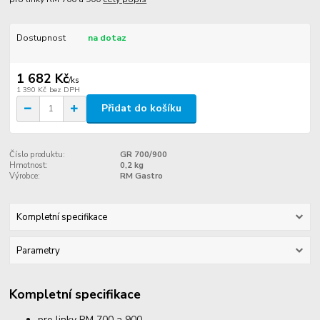
Dostupnost
na dotaz
1 682 Kč
/
ks
1 390 Kč
bez DPH
Přidat do košíku
Číslo produktu:
GR 700/900
Hmotnost:
0,2 kg
Výrobce:
RM Gastro
Kompletní specifikace
Parametry
Kompletní specifikace
pro linky RM 700 a 900