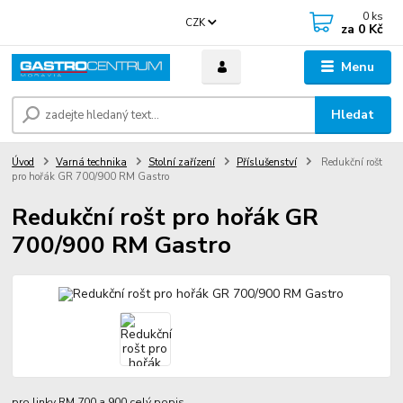
0
ks
CZK
za
0 Kč
Menu
Hledat
Úvod
Varná technika
Stolní zařízení
Příslušenství
Redukční rošt
pro hořák GR 700/900 RM Gastro
Redukční rošt pro hořák GR
700/900 RM Gastro
pro linky RM 700 a 900
celý popis