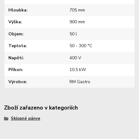
Hloubka
705 mm
Výška
900 mm
Objem
50 l
Teplota
50 - 300 °C
Napětí
400 V
Příkon
10,5 kW
Výrobce
RM Gastro
Zboží zařazeno v kategoriích
Sklopné pánve