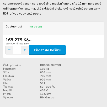
celonerezová vana - nerezové dno masivní dno o síle 12 mm nerezové
odklopné víko automatické sklápění elektrické využitelný objem vany
50 l přívod vody
celý popis
Dostupnost
na dotaz
169 279 Kč
/
ks
139 900 Kč
bez DPH
Přidat do košíku
Číslo produktu:
BRM50 78 ET/N
Hmotnost:
135 kg
Šířka:
800 mm
Hloubka:
705 mm
Výška:
900 mm
Objem:
50 l
Teplota:
50 - 300 °C
Napětí:
400 V
Příkon:
10,5 kW
Výrobce:
RM Gastro