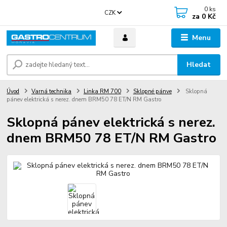
0
ks
CZK
za
0 Kč
Menu
Hledat
Úvod
Varná technika
Linka RM 700
Sklopné pánve
Sklopná
pánev elektrická s nerez. dnem BRM50 78 ET/N RM Gastro
Sklopná pánev elektrická s nerez.
dnem BRM50 78 ET/N RM Gastro