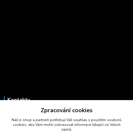
Kontakty
Zpracování cookies
Marcela Šmídová
+420 723 725 881
Náš e-shop a partneři potřebují Váš
souhlas
s použitím souborů
(Po-Pá, 8-16 hod.)
cookies, aby Vám mohli zobrazovat informace týkající se Vašich
zájmů.