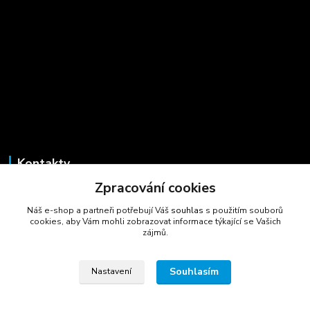
Kontakty
Zpracování cookies
Marcela Šmídová
+420 723 725 881
Náš e-shop a partneři potřebují Váš
souhlas
s použitím souborů
(Po-Pá, 8-16 hod.)
cookies, aby Vám mohli zobrazovat informace týkající se Vašich
zájmů.
gastrocentrum@email.cz
Souhlasím
Nastavení