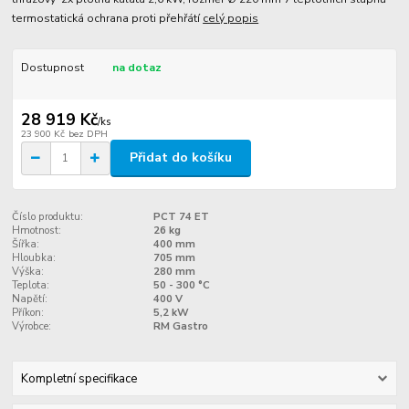
termostatická ochrana proti přehřátí
celý popis
Dostupnost
na dotaz
28 919 Kč
/
ks
23 900 Kč
bez DPH
Přidat do košíku
Číslo produktu:
PCT 74 ET
Hmotnost:
26 kg
Šířka:
400 mm
Hloubka:
705 mm
Výška:
280 mm
Teplota:
50 - 300 °C
Napětí:
400 V
Příkon:
5,2 kW
Výrobce:
RM Gastro
Kompletní specifikace