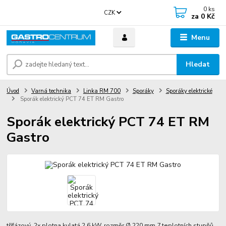
0
ks
CZK
za
0 Kč
Menu
Hledat
Úvod
Varná technika
Linka RM 700
Sporáky
Sporáky elektrické
Sporák elektrický PCT 74 ET RM Gastro
Sporák elektrický PCT 74 ET RM
Gastro
třífázový 2x plotna kulatá 2,6 kW, rozměr Ø 220 mm 7 teplotních stupňů