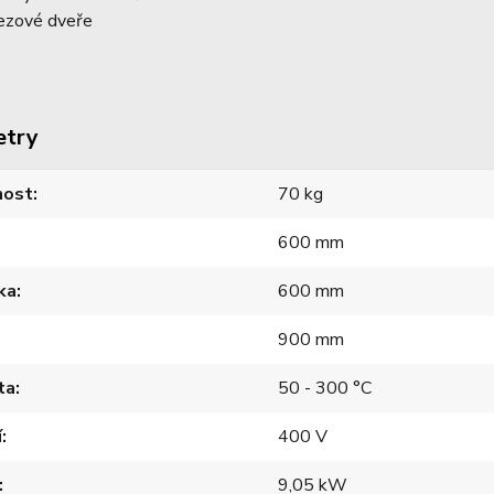
ezové dveře
etry
ost
70 kg
600 mm
ka
600 mm
900 mm
ta
50 - 300 °C
í
400 V
9,05 kW