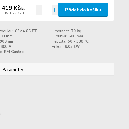
 419 Kč
/
ks
Přidat do košíku
900 Kč
bez DPH
roduktu:
CFM4 66 ET
Hmotnost:
70 kg
600 mm
Hloubka:
600 mm
900 mm
Teplota:
50 - 300 °C
400 V
Příkon:
9,05 kW
e:
RM Gastro
Parametry
m