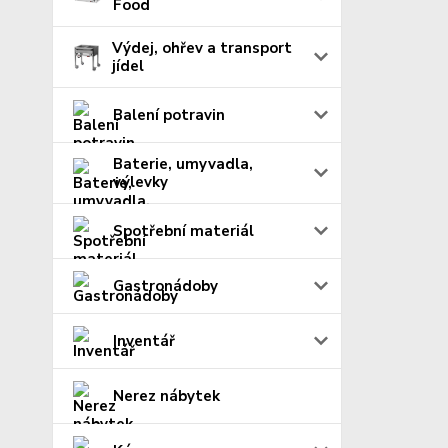
Food
Výdej, ohřev a transport
jídel
Balení potravin
Baterie, umyvadla,
výlevky
Spotřební materiál
Gastronádoby
Inventář
Nerez nábytek