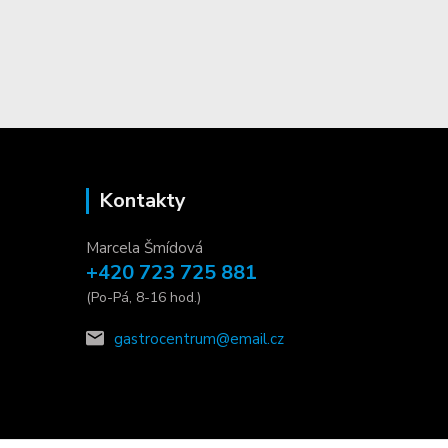
Kontakty
Marcela Šmídová
+420 723 725 881
(Po-Pá, 8-16 hod.)
gastrocentrum@email.cz