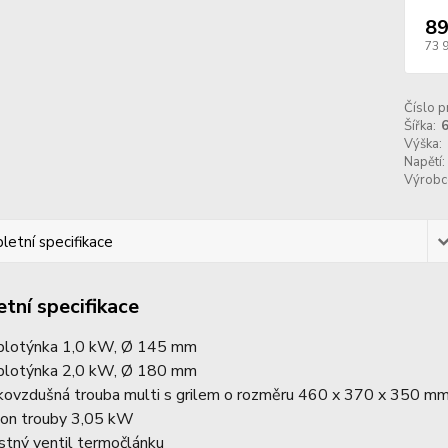
89
73 
Číslo p
Šířka:
Výška:
Napětí:
Výrobc
etní specifikace
tní specifikace
plotýnka 1,0 kW, Ø 145 mm
plotýnka 2,0 kW, Ø 180 mm
kovzdušná trouba multi s grilem o rozměru 460 x 370 x 350 m
kon trouby 3,05 kW
istný ventil termočlánku