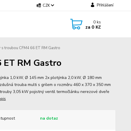
Přihlášení
CZK
0
ks
za
0 Kč
ký s troubou CFM4 66 ET RM Gastro
6 ET RM Gastro
týnka 1,0 kW, Ø 145 mm 2x plotýnka 2,0 kW, Ø 180 mm
zdušná trouba multi s grilem o rozměru 460 x 370 x 350 mm
 trouby 3,05 kW pojistný ventil termočlánku nerezové dveře
opis
tupnost
na dotaz