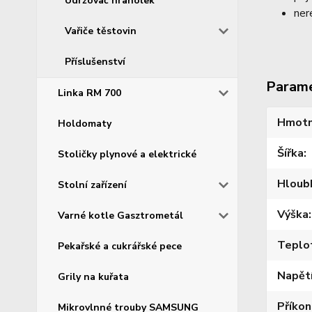
Udržovač hranolek
ner
Vařiče těstovin
Příslušenství
Param
Linka RM 700
Hmotn
Holdomaty
Šířka
Stoličky plynové a elektrické
Hloub
Stolní zařízení
Výška
Varné kotle Gasztrometál
Teplo
Pekařské a cukrářské pece
Napět
Grily na kuřata
Příkon
Mikrovlnné trouby SAMSUNG