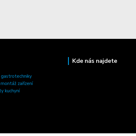
Kde nás najdete
 gastrotechniky
, montáž zařízení
ty kuchyní