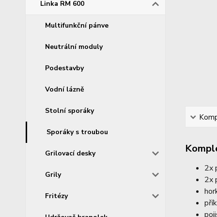
Linka RM 600
Multifunkční pánve
Neutrální moduly
Podestavby
Vodní lázně
Stolní sporáky
Kompl
Sporáky s troubou
Komple
Grilovací desky
2x 
Grily
2x 
hor
Fritézy
pří
poj