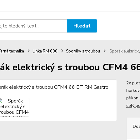
Hledat
arná technika
Linka RM 600
Sporáky s troubou
Sporák elektric
ák elektrický s troubou CFM4 6
2x plo
horkov
příkon
celý p
Dos