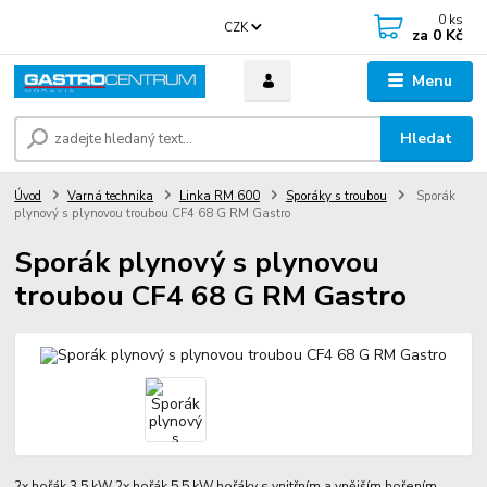
0
ks
CZK
za
0 Kč
Menu
Hledat
Úvod
Varná technika
Linka RM 600
Sporáky s troubou
Sporák
plynový s plynovou troubou CF4 68 G RM Gastro
Sporák plynový s plynovou
troubou CF4 68 G RM Gastro
2x hořák 3,5 kW 2x hořák 5,5 kW hořáky s vnitřním a vnějším hořením