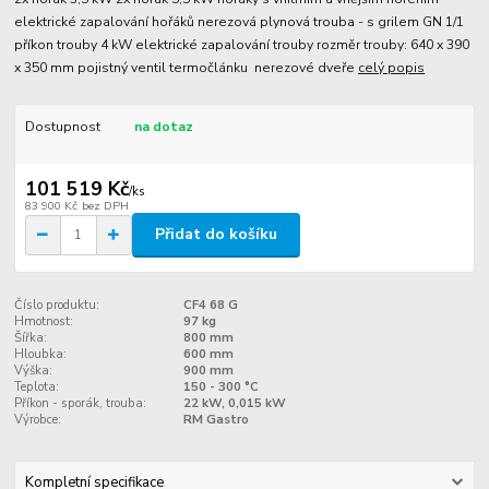
elektrické zapalování hořáků nerezová plynová trouba - s grilem GN 1/1
příkon trouby 4 kW elektrické zapalování trouby rozměr trouby: 640 x 390
x 350 mm pojistný ventil termočlánku nerezové dveře
celý popis
Dostupnost
na dotaz
101 519 Kč
/
ks
83 900 Kč
bez DPH
Přidat do košíku
Číslo produktu:
CF4 68 G
Hmotnost:
97 kg
Šířka:
800 mm
Hloubka:
600 mm
Výška:
900 mm
Teplota:
150 - 300 °C
Příkon - sporák, trouba:
22 kW, 0,015 kW
Výrobce:
RM Gastro
Kompletní specifikace