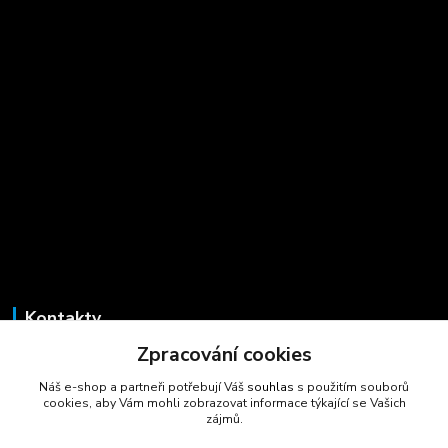
Kontakty
Zpracování cookies
Marcela Šmídová
+420 723 725 881
Náš e-shop a partneři potřebují Váš
souhlas
s použitím souborů
(Po-Pá, 8-16 hod.)
cookies, aby Vám mohli zobrazovat informace týkající se Vašich
zájmů.
gastrocentrum@email.cz