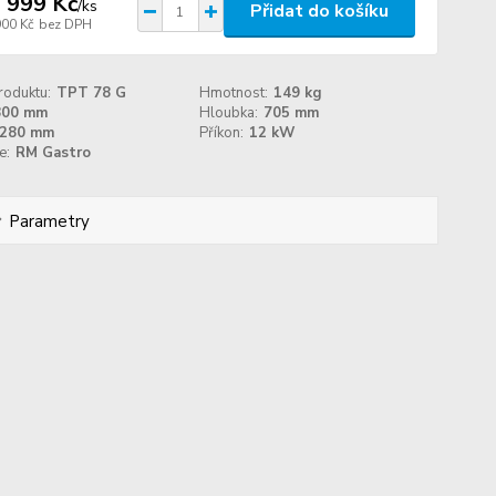
 999 Kč
/
ks
Přidat do košíku
900 Kč
bez DPH
roduktu:
TPT 78 G
Hmotnost:
149 kg
800 mm
Hloubka:
705 mm
280 mm
Příkon:
12 kW
e:
RM Gastro
Parametry