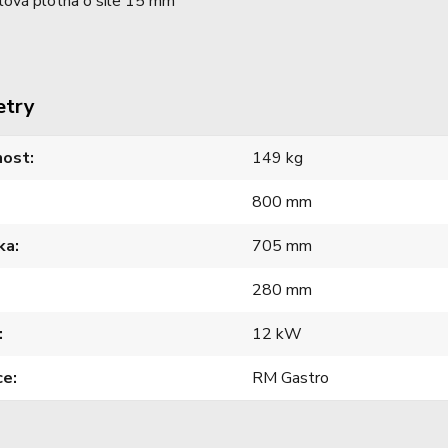
lová plotna o síle 15 mm
etry
ost
149 kg
800 mm
ka
705 mm
280 mm
12 kW
ce
RM Gastro