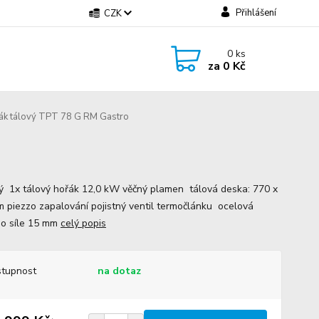
Přihlášení
CZK
0
ks
za
0 Kč
k tálový TPT 78 G RM Gastro
ý 1x tálový hořák 12,0 kW věčný plamen tálová deska: 770 x
 piezzo zapalování pojistný ventil termočlánku ocelová
 o síle 15 mm
celý popis
tupnost
na dotaz