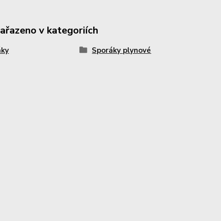
zařazeno v kategoriích
áky
Sporáky plynové