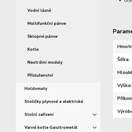
oce
Vodní lázně
Multifunkční pánve
Param
Sklopné pánve
Hmotn
Kotle
Šířka
Neutrální moduly
Hloub
Příslušenství
Výška
Holdomaty
Příkon
Stoličky plynové a elektrické
Výrob
Stolní zařízení
Varné kotle Gasztrometál