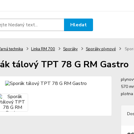
Hledat
arná technika
Linka RM 700
Sporáky
Sporáky plynové
Sporá
ák tálový TPT 78 G RM Gastro
plynov
570 mm
plotna
Dos