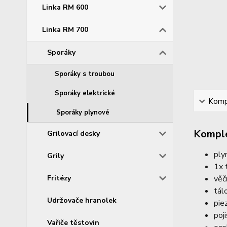
Linka RM 600
Linka RM 700
Sporáky
Sporáky s troubou
Sporáky elektrické
Kompl
Sporáky plynové
Komple
Grilovací desky
ply
Grily
1x 
Fritézy
věč
tál
Udržovače hranolek
pie
poj
Vařiče těstovin