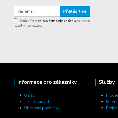
Přihlásit se
Souhlasím se
zpracováním osobních údajů
za účelem
rozesílky newsletteru.
Informace pro zákazníky
Služby
O nás
Prodej
Jak nakupovat
Servis
Obchodní podmínky
Projek