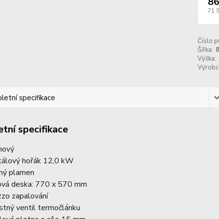
86
71 
Číslo p
Šířka:
Výška:
Výrobc
etní specifikace
tní specifikace
nový
tálový hořák 12,0 kW
ný plamen
ová deska: 770 x 570 mm
zzo zapalování
istný ventil termočlánku