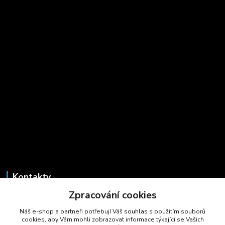
Kontakty
Zpracování cookies
Marcela Šmídová
+420 723 725 881
Náš e-shop a partneři potřebují Váš
souhlas
s použitím souborů
(Po-Pá, 8-16 hod.)
cookies, aby Vám mohli zobrazovat informace týkající se Vašich