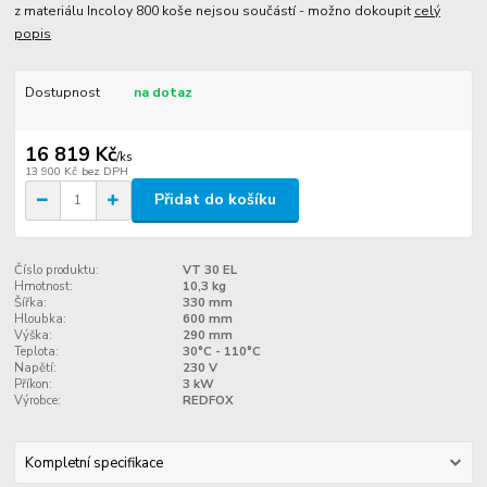
z materiálu Incoloy 800 koše nejsou součástí - možno dokoupit
celý
popis
Dostupnost
na dotaz
16 819 Kč
/
ks
13 900 Kč
bez DPH
Přidat do košíku
Číslo produktu:
VT 30 EL
Hmotnost:
10,3 kg
Šířka:
330 mm
Hloubka:
600 mm
Výška:
290 mm
Teplota:
30°C - 110°C
Napětí:
230 V
Příkon:
3 kW
Výrobce:
REDFOX
Kompletní specifikace