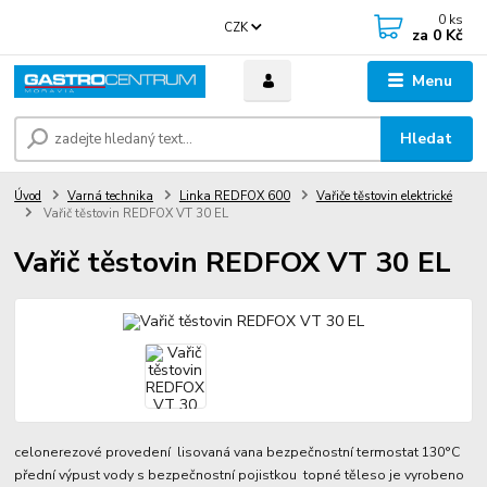
0
ks
CZK
za
0 Kč
Menu
Hledat
Úvod
Varná technika
Linka REDFOX 600
Vařiče těstovin elektrické
Vařič těstovin REDFOX VT 30 EL
Vařič těstovin REDFOX VT 30 EL
celonerezové provedení lisovaná vana bezpečnostní termostat 130°C
přední výpust vody s bezpečnostní pojistkou topné těleso je vyrobeno