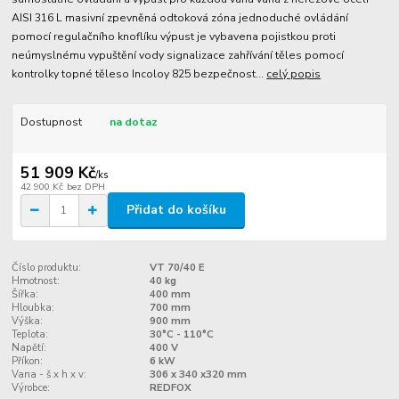
AISI 316 L masivní zpevněná odtoková zóna jednoduché ovládání
pomocí regulačního knoflíku výpust je vybavena pojistkou proti
neúmyslnému vypuštění vody signalizace zahřívání těles pomocí
kontrolky topné těleso Incoloy 825 bezpečnost...
celý popis
Dostupnost
na dotaz
51 909 Kč
/
ks
42 900 Kč
bez DPH
Přidat do košíku
Číslo produktu:
VT 70/40 E
Hmotnost:
40 kg
Šířka:
400 mm
Hloubka:
700 mm
Výška:
900 mm
Teplota:
30°C - 110°C
Napětí:
400 V
Příkon:
6 kW
Vana - š x h x v:
306 x 340 x320 mm
Výrobce:
REDFOX