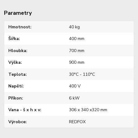
Parametry
Hmotnost
40 kg
Šířka
400 mm
Hloubka
700 mm
Výška
900 mm
Teplota
30°C - 110°C
Napětí
400 V
Příkon
6 kW
Vana - š x h x v
306 x 340 x320 mm
Výrobce
REDFOX