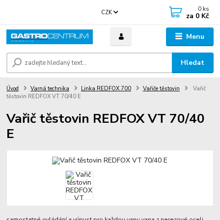
0
ks
CZK
za
0 Kč
Menu
Hledat
Úvod
Varná technika
Linka REDFOX 700
Vařiče těstovin
Vařič
těstovin REDFOX VT 70/40 E
Vařič těstovin REDFOX VT 70/40
E
samostatné ovládání a výpust pro každou vanu vana z nerezové oceli