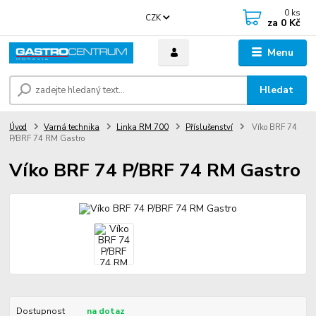
0
ks
CZK
za
0 Kč
Menu
Hledat
Úvod
Varná technika
Linka RM 700
Příslušenství
Víko BRF 74
P/BRF 74 RM Gastro
Víko BRF 74 P/BRF 74 RM Gastro
Dostupnost
na dotaz