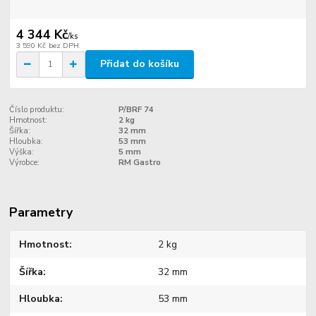
4 344 Kč
/
ks
3 590 Kč
bez DPH
Přidat do košíku
Číslo produktu:
P/BRF 74
Hmotnost:
2 kg
Šířka:
32 mm
Hloubka:
53 mm
Výška:
5 mm
Výrobce:
RM Gastro
Parametry
Hmotnost
2 kg
Šířka
32 mm
Hloubka
53 mm