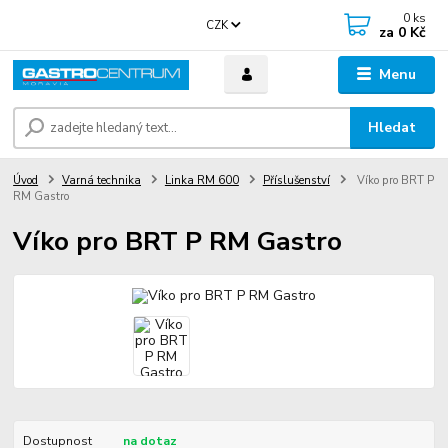
0
ks
CZK
za
0 Kč
Menu
Hledat
Úvod
Varná technika
Linka RM 600
Příslušenství
Víko pro BRT P
RM Gastro
Víko pro BRT P RM Gastro
Dostupnost
na dotaz