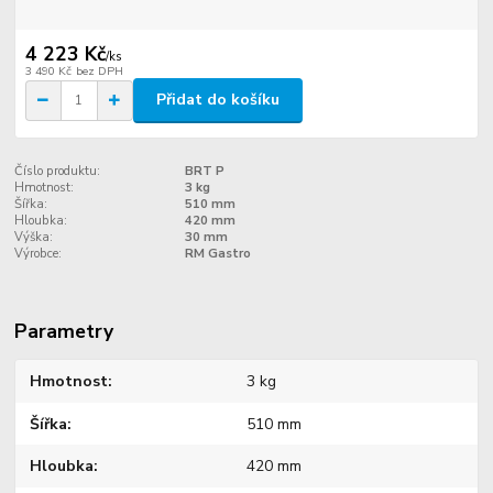
4 223 Kč
/
ks
3 490 Kč
bez DPH
Přidat do košíku
Číslo produktu:
BRT P
Hmotnost:
3 kg
Šířka:
510 mm
Hloubka:
420 mm
Výška:
30 mm
Výrobce:
RM Gastro
Parametry
Hmotnost
3 kg
Šířka
510 mm
Hloubka
420 mm