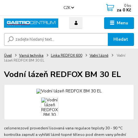
0
ks
CZK
za
0 Kč
Menu
Hledat
Úvod
Varná technika
Linka REDFOX 600
Vodní lázně
Vodní
lázeň REDFOX BM 30 EL
Vodní lázeň REDFOX BM 30 EL
celonerezové provedení lisovaná vana regulace teploty 30 - 90 °C
kontrolka zapnutí a vyhřátí lázně topné těleso pod dnem vany přední