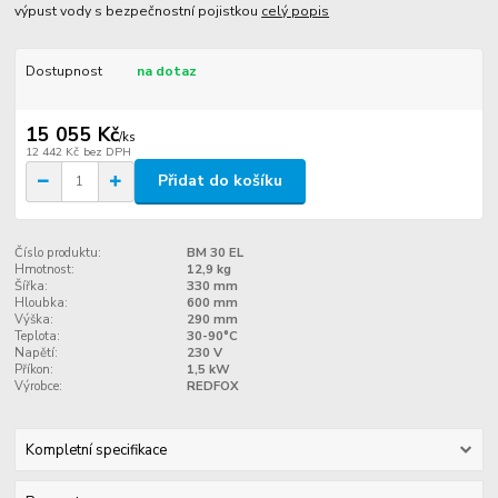
výpust vody s bezpečnostní pojistkou
celý popis
Dostupnost
na dotaz
15 055 Kč
/
ks
12 442 Kč
bez DPH
Přidat do košíku
Číslo produktu:
BM 30 EL
Hmotnost:
12,9 kg
Šířka:
330 mm
Hloubka:
600 mm
Výška:
290 mm
Teplota:
30-90°C
Napětí:
230 V
Příkon:
1,5 kW
Výrobce:
REDFOX
Kompletní specifikace