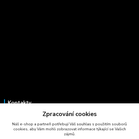
Kontakty
Zpracování cookies
Marcela Šmídová
+420 723 725 881
Náš e-shop a partneři potřebují Váš
souhlas
s použitím souborů
(Po-Pá, 8-16 hod.)
cookies, aby Vám mohli zobrazovat informace týkající se Vašich
zájmů.