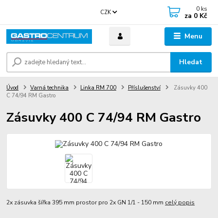
0
ks
CZK
za
0 Kč
Menu
Hledat
Úvod
Varná technika
Linka RM 700
Příslušenství
Zásuvky 400
C 74/94 RM Gastro
Zásuvky 400 C 74/94 RM Gastro
2x zásuvka šířka 395 mm prostor pro 2x GN 1/1 - 150 mm
celý popis