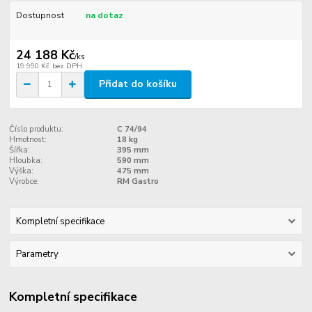
Dostupnost
na dotaz
24 188 Kč
/
ks
19 990 Kč
bez DPH
Přidat do košíku
Číslo produktu:
C 74/94
Hmotnost:
18 kg
Šířka:
395 mm
Hloubka:
590 mm
Výška:
475 mm
Výrobce:
RM Gastro
Kompletní specifikace
Parametry
Kompletní specifikace