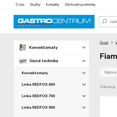
O nás
Služby
Kontakty
Obchodní podmínky
Úvod
V
Konvektomaty
Fia
Varná technika
Nejnově
Konvektomaty
Linka REDFOX 600
Zobrazuji 
Linka REDFOX 700
Linka REDFOX 900