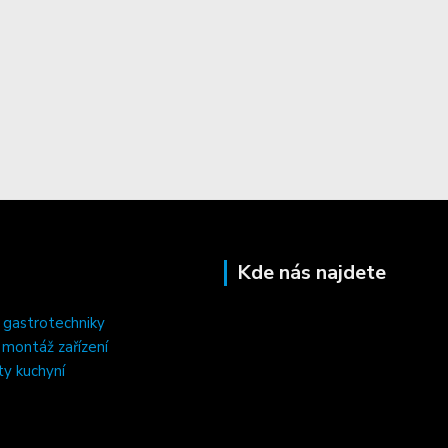
Kde nás najdete
 gastrotechniky
, montáž zařízení
ty kuchyní