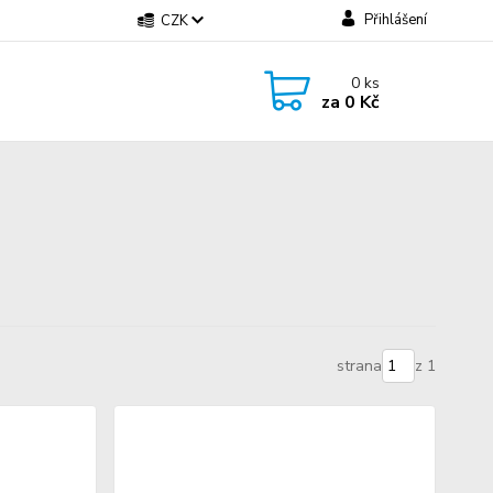
Přihlášení
CZK
0
ks
za
0 Kč
strana
z 1