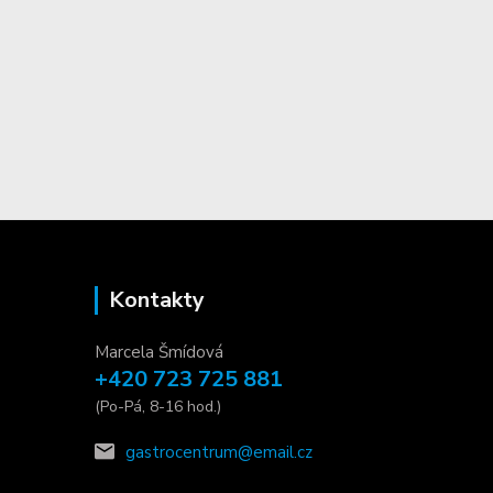
Kontakty
Marcela Šmídová
+420 723 725 881
(Po-Pá, 8-16 hod.)
gastrocentrum@email.cz