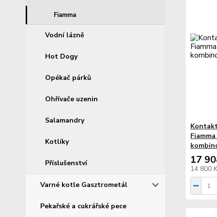
Fiamma
Vodní lázně
Hot Dogy
Opékač párků
Ohřívače uzenin
Salamandry
Kontakt
Fiamma 
Kotlíky
kombin
17 90
Příslušenství
14 800 
Varné kotle Gasztrometál
Pekařské a cukrářské pece