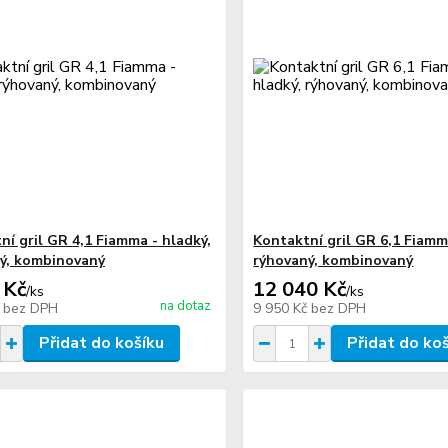
ní gril GR 4,1 Fiamma - hladký,
Kontaktní gril GR 6,1 Fiamm
ý, kombinovaný
rýhovaný, kombinovaný
 Kč
12 040 Kč
/
ks
/
ks
na dotaz
č
bez DPH
9 950 Kč
bez DPH
Přidat do košíku
Přidat do ko