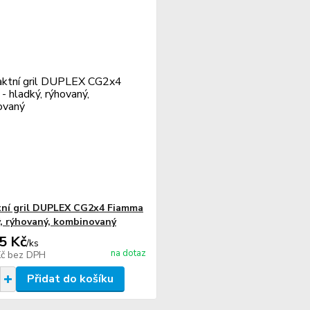
ní gril DUPLEX CG2x4 Fiamma
ý, rýhovaný, kombinovaný
5 Kč
/
ks
na dotaz
Kč
bez DPH
Přidat do košíku