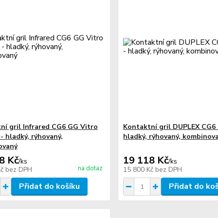
ní gril Infrared CG6 GG Vitro
Kontaktní gril DUPLEX CG6
- hladký, rýhovaný,
hladký, rýhovaný, kombinov
ovaný
8 Kč
19 118 Kč
/
ks
/
ks
na dotaz
Kč
bez DPH
15 800 Kč
bez DPH
Přidat do košíku
Přidat do ko