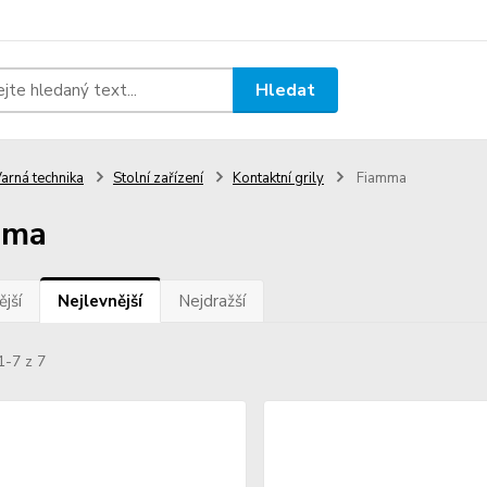
Hledat
arná technika
Stolní zařízení
Kontaktní grily
Fiamma
mma
jší
Nejlevnější
Nejdražší
1-7 z 7