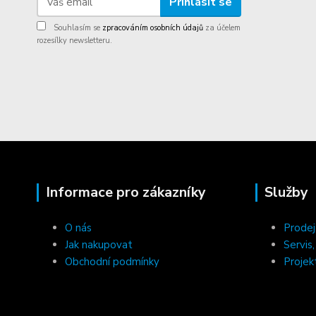
Přihlásit se
Souhlasím se
zpracováním osobních údajů
za účelem
rozesílky newsletteru.
Informace pro zákazníky
Služby
O nás
Prodej
Jak nakupovat
Servis
Obchodní podmínky
Projek